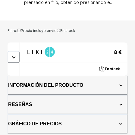
prensado en frío, obtenido presionando el
maní sin el uso de calor ni productos
químicos; - contiene grasas saludables, como
ácidos grasos monoinsaturados (como el
ácido oleico) y ácidos grasos poliinsaturados
Filtro:
Precio incluye envío
En stock
(como el ácido linoleico); - las grasas
saludables del aceite de cacahuete
prensado en frío pueden contribuir a reducir
8
€
el nivel de colesterol LDL (colesterol "malo")
y a aumentar el nivel de colesterol HDL
(colesterol "bueno"); - contiene vitaminas y
En stock
minerales esenciales, como vitamina E,
vitamina B3 (niacina), vitamina B6, magnesio,
fósforo y zinc; - puede tener propiedades
INFORMACIÓN DEL PRODUCTO
antiinflamatorias debido a su contenido en
ácidos grasos poliinsaturados; - las grasas
saludables del aceite de maní prensado en
RESEÑAS
frío pueden contribuir a la salud del cerebro
y del sistema nervioso; - debe consumirse en
cantidades moderadas, ya que es rico en
GRÁFICO DE PRECIOS
calorías y puede aumentar la ingesta total de