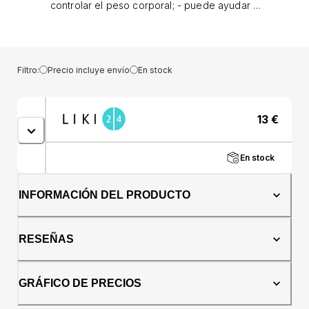
controlar el peso corporal; - puede ayudar a
mantener un tejido adiposo sano; - puede
favorecer el metabolismo de lípidos y
carbohidratos; - puede favorecer la
degradación de los lípidos; - puede estimular
Filtro:
Precio incluye envío
En stock
el apetito; - puede tener un efecto calmante
para la boca y la garganta, útil en caso de
irritación de la garganta y la faringe, tiene un
13
€
efecto agradable y calmante para la
garganta, la faringe y las cuerdas vocales; -
puede favorecer el sueño natural, puede
En stock
favorecer una relajación óptima, puede
ayudar en situaciones de estrés provocadas
por un estilo de vida ajetreado.Modo de uso:
INFORMACIÓN DEL PRODUCTO
Tomar 3-4 gotas 2 veces al día. Cada dosis
se disuelve previamente en una cucharadita
de miel o un cuarto de cucharadita de aceite
RESEÑAS
comestible.Ingredientes: Flores de Naranjo
Amargo (Citrus aurantium var. amara), aceite
esencial 100%.Precauciones: Administrar con
GRÁFICO DE PRECIOS
precaución a mujeres embarazadas o en