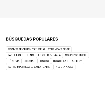
período de lactancia. No exceder la dosis
indicada y no administrar sin diluir. Se
administra únicamente diluido en miel o aceite
comestible, no en agua.Presentación: 5ml
BÚSQUEDAS POPULARES
CONVERSE CHUCK TAYLOR ALL STAR MOVE BEIGE
PASTILLAS DE FRENO
LG OLED 77C44LA
COJÍN POSTURAL
TÉ ALIVIA
RIBOMAG
TRODO
BOQUILLA SOLAC H 011
PARKA IMPERMEABLE LANDROAMER
NEVERA A GAS