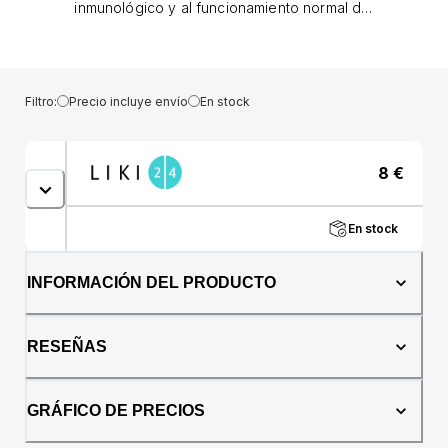
inmunológico y al funcionamiento normal del
sistema nervioso. Gracias a este
complemento alimenticio en forma soluble de
la marca Allnature podrás complementar de
forma fiable tu dosis diaria de vitamina C.
Filtro:
Precio incluye envío
En stock
Dosificación 1 g al día = aprox ⅓ cucharadita,
beber con agua Advertencia No exceda la
dosis diaria recomendada. El complemento
8
€
alimenticio no está diseñado como sustituto
de una dieta variada y equilibrada. No utilizar
en caso de hipersensibilidad a alguno de los
En stock
ingredientes. No destinado a niños menores
de 3 años, mujeres embarazadas y lactantes.
Mantener fuera del alcance de los niños.
INFORMACIÓN DEL PRODUCTO
Después de abrir, utilizar dentro de los 3
meses Composición Ácido L-ascórbico 100%
puro en polvo Valores nutricionales en dosis
RESEÑAS
diaria (1 g) Ácido L-ascórbico - 1000 mg
(1250%*) Vea también otros productos de la
marca Allnature, que se encuentran en las
GRÁFICO DE PRECIOS
categorías Suplementos nutricionales,