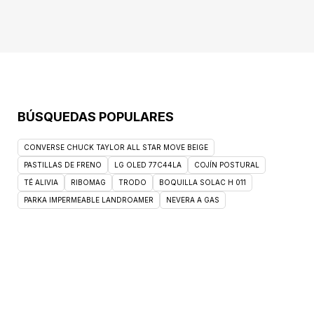
Inmunidad y Movimiento y deporte saludable.
11 clientes calificaron el producto y lo
recomendarían al 100%. Si no estás seguro
de elegir este producto, inspírate en la
categoría de Vitamina C.
BÚSQUEDAS POPULARES
CONVERSE CHUCK TAYLOR ALL STAR MOVE BEIGE
PASTILLAS DE FRENO
LG OLED 77C44LA
COJÍN POSTURAL
TÉ ALIVIA
RIBOMAG
TRODO
BOQUILLA SOLAC H 011
PARKA IMPERMEABLE LANDROAMER
NEVERA A GAS