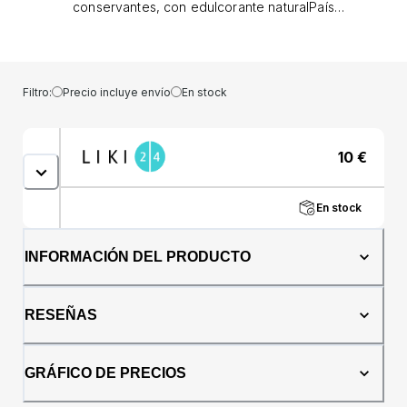
conservantes, con edulcorante naturalPaís
de origen: RumaniaIngredientes:Edulcorante
natural con cero calorías (Stevia y Eritritol),
masa de cacao min 19,9%, manteca de cacao
19,9%, leche entera en polvo 13,45%, grasa
Filtro:
Precio incluye envío
En stock
vegetal parcialmente hidrogenada (palma,
karité, ilipe), suero de leche en polvo, lecitina
de soja, emulgente, aroma de
10
€
vainilla.Alérgenos: Leche, lecitina de
sojaPresentación: 250 gramos.
En stock
INFORMACIÓN DEL PRODUCTO
RESEÑAS
GRÁFICO DE PRECIOS