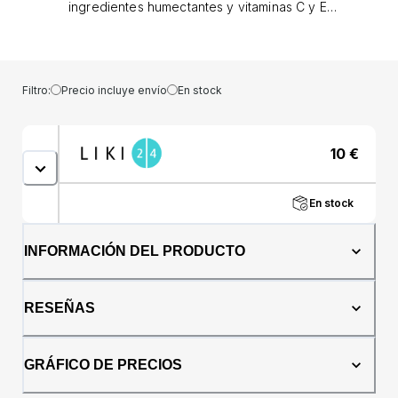
ingredientes humectantes y vitaminas C y E.
Aporta a tus labios un color y brillo únicos y
duraderos. Da un efecto de maquillaje de
labios semitransparente.
Filtro:
Precio incluye envío
En stock
10
€
En stock
INFORMACIÓN DEL PRODUCTO
RESEÑAS
GRÁFICO DE PRECIOS