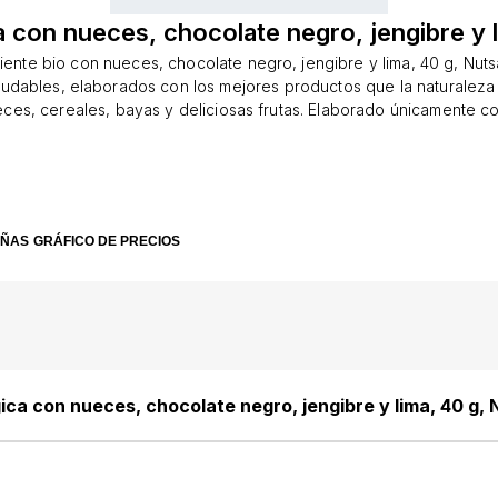
ca con nueces, chocolate negro, jengibre y 
ujiente bio con nueces, chocolate negro, jengibre y lima, 40 g, Nut
ludables, elaborados con los mejores productos que la naturaleza 
eces, cereales, bayas y deliciosas frutas. Elaborado únicamente co
ngredientes, todos procedentes de agricultura ecológica. Se cons
a una merienda saludable.Declaración nutricional: Valores nutriciona
 kcal /1485 kj, grasas 21,5 g, de las cuales grasas saturadas 4,5 g,
ratos 33 g, fibra 3,5 g, azúcares 19 g, proteínas 7,75 g.Precaucion
trazas de HUEVOS, CACAHUETES, LECHE, FRUTAS CON Cáscara 
EÑAS
GRÁFICO DE PRECIOS
JA. Conservar en lugar fresco/seco. Consumir antes: ver envase
ndido mientras come para reducir el riesgo de asfixia.Ingredientes
, chocolate negro 12,5% (azúcar de caña, manteca de cacao, mas
n polvo), néctar de agave, sirope de arroz, arroz expandido, pipas 
bre, trozos de lima.* procedente de agricultura ecológica.País de o
BélgicaPresentación: 40 gramos
gica con nueces, chocolate negro, jengibre y lima, 40 g,