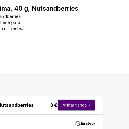
lima, 40 g, Nutsandberries
sandberries
tiene para
n nutrientes
ume como tal.
les/100 g:
 Sal 266 mg,
es: Puede
DE MADERA,
. No deje al
:Anacardos*,
a de cacao,
de girasol,
rigen:
 Nutsandberries
3
€
Visitar tienda
En stock