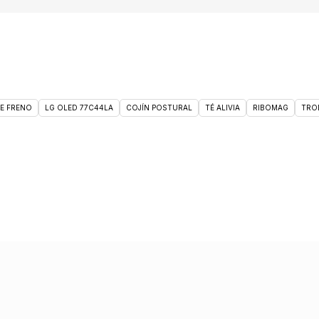
DE FRENO
LG OLED 77C44LA
COJÍN POSTURAL
TÉ ALIVIA
RIBOMAG
TRO