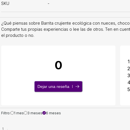
SKU
-
¿Qué piensas sobre Barrita crujiente ecológica con nueces, chocol
Comparte tus propias experiencias o lee las de otros. Ten en cuen
el producto o no.
0
1
2
3
Dejar una reseña
5
Filtro:
1 mes
3 meses
6 meses