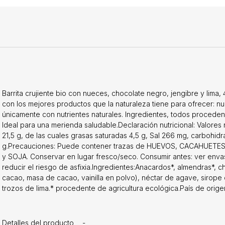
Barrita crujiente bio con nueces, chocolate negro, jengibre y lima
con los mejores productos que la naturaleza tiene para ofrecer: nu
únicamente con nutrientes naturales. Ingredientes, todos proceden
Ideal para una merienda saludable.Declaración nutricional: Valores n
21,5 g, de las cuales grasas saturadas 4,5 g, Sal 266 mg, carbohidra
g.Precauciones: Puede contener trazas de HUEVOS, CACAHUET
y SOJA. Conservar en lugar fresco/seco. Consumir antes: ver enva
reducir el riesgo de asfixia.Ingredientes:Anacardos*, almendras*,
cacao, masa de cacao, vainilla en polvo), néctar de agave, sirope 
trozos de lima.* procedente de agricultura ecológica.País de orig
Detalles del producto
-