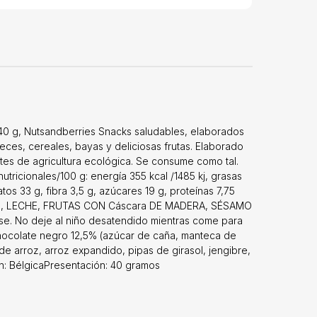
, 40 g, Nutsandberries Snacks saludables, elaborados
eces, cereales, bayas y deliciosas frutas. Elaborado
tes de agricultura ecológica. Se consume como tal.
utricionales/100 g: energía 355 kcal /1485 kj, grasas
tos 33 g, fibra 3,5 g, azúcares 19 g, proteínas 7,75
ES, LECHE, FRUTAS CON Cáscara DE MADERA, SÉSAMO
se. No deje al niño desatendido mientras come para
 chocolate negro 12,5% (azúcar de caña, manteca de
de arroz, arroz expandido, pipas de girasol, jengibre,
en: BélgicaPresentación: 40 gramos