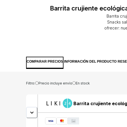
Barrita crujiente ecológi
Barrita cr
Snacks sa
ofrecer: nu
naturales. I
Ideal par
energía 355
carbohid
contener 
COMPARAR PRECIOS
INFORMACIÓN DEL PRODUCTO
RES
SÉSAMO y SO
niño desate
almendras*
vainilla e
Filtro:
Precio incluye envío
En stock
jengi
Barrita crujiente ecoló