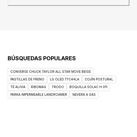
asfixia.Ingredientes:Anacardos, almendras,
chocolate negro 12,5% (azúcar de caña,
manteca de cacao, masa de cacao, vainilla
en polvo), néctar de agave, trozos de higos
(higos secos, harina de arroz), sirope de
arroz, arroz expandido, pipas de girasol del
sol. , , trozos de ciruelas pasas, moras,
cardamomo 1%, sal marina.*procedente de
agricultura ecológica.País de origen:
BÚSQUEDAS POPULARES
BélgicaPresentación: 40 gramos
CONVERSE CHUCK TAYLOR ALL STAR MOVE BEIGE
PASTILLAS DE FRENO
LG OLED 77C44LA
COJÍN POSTURAL
TÉ ALIVIA
RIBOMAG
TRODO
BOQUILLA SOLAC H 011
PARKA IMPERMEABLE LANDROAMER
NEVERA A GAS