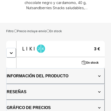
chocolate negro y cardamomo, 40 g,
Nutsandberries Snacks saludables,
elaborados con los mejores productos que la
naturaleza tiene para ofrecer: nueces,
cereales, bayas y deliciosas frutas.
Elaborado únicamente con nutrientes
Filtro:
Precio incluye envío
En stock
naturales. Ingredientes, todos procedentes
de agricultura ecológica. Se consume como
tal. Ideal para una merienda
3
€
saludable.Declaración nutricional: Valores
nutricionales/100 g: energía 377,5 kcal
/1580kj, grasas 22,5 g, de las cuales grasas
En stock
saturadas 5 g, sal 270 mg, carbohidratos
34,75 g, fibra 4,25 g, azúcares 18,75 g,
proteínas 8,5 g.Precauciones: Puede
INFORMACIÓN DEL PRODUCTO
contener trazas de HUEVOS, CACAHUETES,
LECHE, FRUTAS CON Cáscara DE MADERA,
SÉSAMO y SOJA. Conservar en lugar
RESEÑAS
fresco/seco. Consumir antes: ver envase. No
deje al niño desatendido mientras come para
reducir el riesgo de
GRÁFICO DE PRECIOS