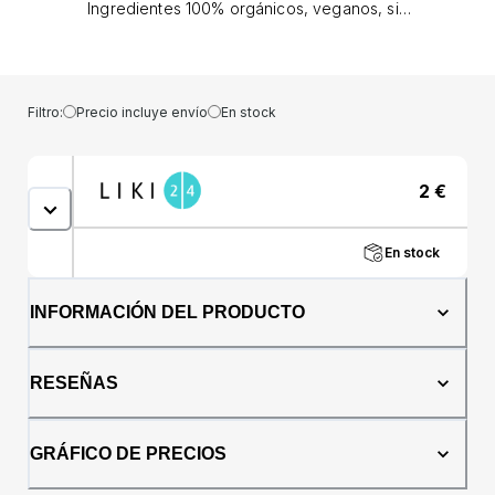
Ingredientes 100% orgánicos, veganos, sin
gluten. Sin aceite de palma.Declaración
nutricional/100g: ola. energía 1954 kJ/ 468
kcal; grasas 26 g de los cuales ácidos grasos
saturados 6,1 g; carbohidratos 47 g de los
Filtro:
Precio incluye envío
En stock
cuales azúcares 23 g; fibra 6,1 g; proteína 8,4
g; sal 0,3.Ingredientes:Avena sin gluten* 39%,
sirope de agave*, grasas vegetales* (aceite
2
€
de girasol*, manteca de karité*, agua, aroma
natural), anacardo* 11%, cacao en polvo con
contenido reducido de grasa*, aroma natural
En stock
de café*, lecitina de girasol *, sal. *=
certificado ecológico.Puede contener: trozos
de cáscara de nuez, trazas de: huevo, soja,
INFORMACIÓN DEL PRODUCTO
leche, cacahuetes, sésamo, mostaza,
apio.País de origen: República
ChecaPresentación: 60 gramos
RESEÑAS
GRÁFICO DE PRECIOS