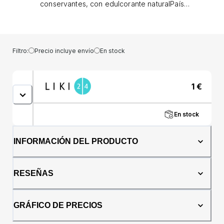
conservantes, con edulcorante naturalPaís
de origen: RumaniaIngredientes: Cereales
extrusionados (harina de trigo negra, harina
de trigo, salvado de trigo), manteca de coco,
proteína de leche, cacao desnatado,
Filtro:
Precio incluye envío
En stock
edulcorante natural cero calorías (Stevia y
Eritritol), jarabe de maltitol.Alérgenos: trigo,
lechePresentación: 40 gramos.
1
€
En stock
INFORMACIÓN DEL PRODUCTO
RESEÑAS
GRÁFICO DE PRECIOS