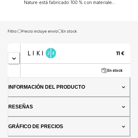
Nature está fabricado 100 % con materiales
sostenibles (según el enfoque de equilibrio
de masa)*. La tetina suave está hecha de
silicona sostenible y el resto de
componentes del chupete están hechos de
Filtro:
Precio incluye envío
En stock
plástico sostenible*. Todos los artículos NUK
for Nature están empaquetados en papel
100% certificado FSC, que puede tirarse a la
11
€
papelera de reciclaje de papel. Y para
reducir nuestra huella de carbono, utilizamos
energía verde para ser respetuosos con el
En stock
medio ambiente: desde las materias primas y
durante todo el proceso de fabricación. La
forma original de la tetina NUK está inspirada
INFORMACIÓN DEL PRODUCTO
en la naturaleza: redonda en la parte superior
y plana en la parte inferior. Con una zona
extremadamente suave, la tetina se adapta
RESEÑAS
perfectamente al paladar, dejando suficiente
espacio para que la lengua se mueva con
naturalidad. Por eso no sorprende que el
GRÁFICO DE PRECIOS
Chupete NUK calme al 99% de los bebés**.