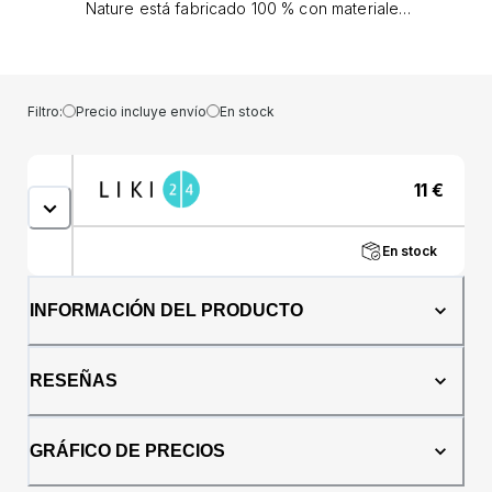
Nature está fabricado 100 % con materiales
sostenibles (según el enfoque de equilibrio
de masa)*. La tetina suave está hecha de
silicona sostenible y el resto de
componentes del chupete están hechos de
Filtro:
Precio incluye envío
En stock
plástico sostenible*. Todos los artículos NUK
for Nature están empaquetados en papel
100% certificado FSC, que puede tirarse a la
11
€
papelera de reciclaje de papel. Y para
reducir nuestra huella de carbono, utilizamos
energía verde para ser respetuosos con el
En stock
medio ambiente: desde las materias primas y
durante todo el proceso de fabricación. La
forma original de la tetina NUK está inspirada
INFORMACIÓN DEL PRODUCTO
en la naturaleza: redonda en la parte superior
y plana en la parte inferior. Con una zona
extremadamente suave, la tetina se adapta
RESEÑAS
perfectamente al paladar, dejando suficiente
espacio para que la lengua se mueva con
naturalidad. Por eso no sorprende que el
GRÁFICO DE PRECIOS
Chupete NUK calme al 99% de los bebés**.