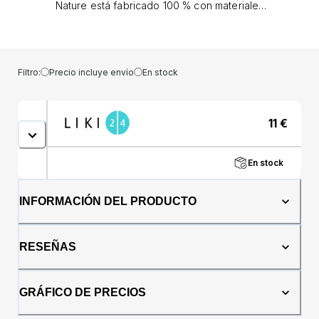
Nature está fabricado 100 % con materiales
sostenibles (según el enfoque de equilibrio
de masa)*. La tetina suave está hecha de
silicona sostenible y el resto de
componentes del chupete están hechos de
Filtro:
Precio incluye envío
En stock
plástico sostenible*. Todos los artículos NUK
for Nature están empaquetados en papel
100% certificado FSC, que puede tirarse a la
11
€
papelera de reciclaje de papel. Y para
reducir nuestra huella de carbono, utilizamos
energía verde para ser respetuosos con el
En stock
medio ambiente: desde las materias primas y
durante todo el proceso de fabricación. La
forma original de la tetina NUK está inspirada
INFORMACIÓN DEL PRODUCTO
en la naturaleza: redonda en la parte superior
y plana en la parte inferior. Con una zona
extremadamente suave, la tetina se adapta
RESEÑAS
perfectamente al paladar, dejando suficiente
espacio para que la lengua se mueva con
naturalidad. Por eso no sorprende que el
GRÁFICO DE PRECIOS
Chupete NUK calme al 99% de los bebés**.