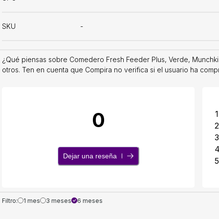
SKU
-
¿Qué piensas sobre Comedero Fresh Feeder Plus, Verde, Munchkin
otros. Ten en cuenta que Compira no verifica si el usuario ha comp
0
1
2
3
Dejar una reseña
5
Filtro:
1 mes
3 meses
6 meses