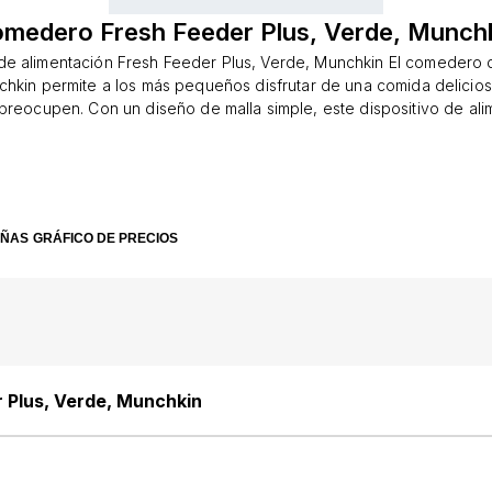
medero Fresh Feeder Plus, Verde, Munch
 de alimentación Fresh Feeder Plus, Verde, Munchkin El comedero 
hkin permite a los más pequeños disfrutar de una comida delicios
preocupen. Con un diseño de malla simple, este dispositivo de ali
mite a los niños masticar y disfrutar los alimentos de forma segur
trozos de fruta, verdura o incluso carne en la bolsa de malla y ciér
icar, chupar y disfrutar del sabor de la comida, y sólo los trozos
pasarán a través de la red. También es una alternativa inteligente 
tición. El comedero de alimentos frescos incluye una tapa de viaje
EÑAS
GRÁFICO DE PRECIOS
lores para reducir las manchas. También tiene un asa que es fácil
s pequeños, lo que lo convierte en el primer paso real hacia la i
a.Características: · El dispositivo de alimentación ayuda a reducir e
ravés de él sólo pasan pequeños trozos de comida digerible. · Idea
alimentos (según la edad). · Cierre seguro de la tapa para evitar qu
pa es ideal para viajes y almacenamiento. · Fácil de limpiar. · Sin B
lavar en lavavajillas. · Edad recomendada: A partir de 6 meses.
 Plus, Verde, Munchkin