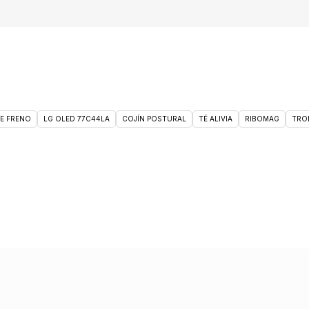
DE FRENO
LG OLED 77C44LA
COJÍN POSTURAL
TÉ ALIVIA
RIBOMAG
TRO