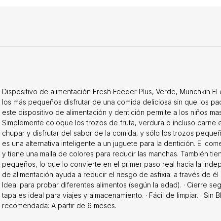
Dispositivo de alimentación Fresh Feeder Plus, Verde, Munchkin E
los más pequeños disfrutar de una comida deliciosa sin que los p
este dispositivo de alimentación y dentición permite a los niños mas
Simplemente coloque los trozos de fruta, verdura o incluso carne en
chupar y disfrutar del sabor de la comida, y sólo los trozos peque
es una alternativa inteligente a un juguete para la dentición. El c
y tiene una malla de colores para reducir las manchas. También tie
pequeños, lo que lo convierte en el primer paso real hacia la indepe
de alimentación ayuda a reducir el riesgo de asfixia: a través de é
Ideal para probar diferentes alimentos (según la edad). · Cierre segu
tapa es ideal para viajes y almacenamiento. · Fácil de limpiar. · Sin B
recomendada: A partir de 6 meses.