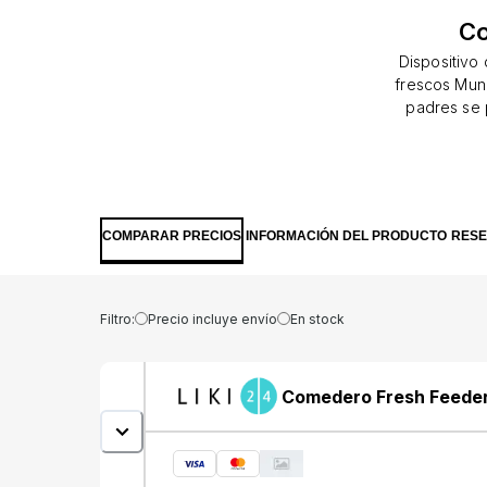
Co
Dispositivo
frescos Munc
padres se 
dentición per
coloque los 
puede mast
digeribles 
para la den
COMPARAR PRECIOS
INFORMACIÓN DEL PRODUCTO
RES
malla de co
para los má
alimentari
asfixia: a t
Filtro:
Precio incluye envío
En stock
diferentes 
abra. · La ta
Comedero Fresh Feeder