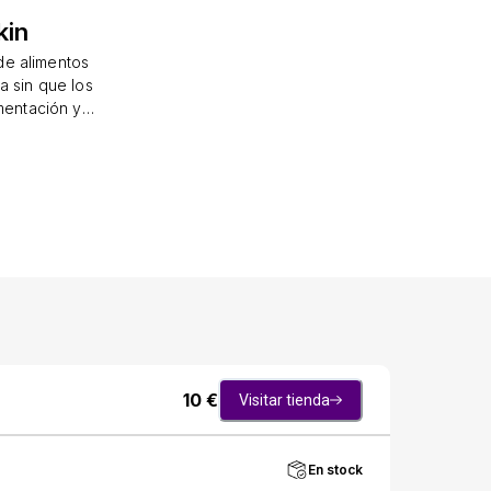
kin
de alimentos
a sin que los
mentación y
a. Simplemente
rela. El niño
 pequeños y
a un juguete
 y tiene una
 de sostener
ndependencia
l riesgo de
l para probar
e el niño la
PA. · Se puede
10
€
Visitar tienda
En stock