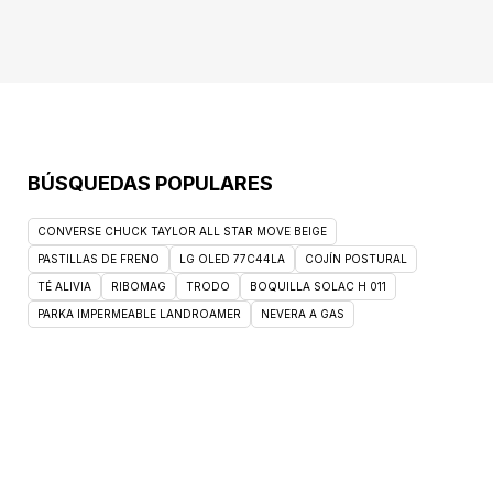
para probar diferentes alimentos (según la
edad). · Fácil de limpiar. · Sin BPA. · Se puede
lavar en lavavajillas. · Edad recomendada: A
partir de 6 meses.
BÚSQUEDAS POPULARES
CONVERSE CHUCK TAYLOR ALL STAR MOVE BEIGE
PASTILLAS DE FRENO
LG OLED 77C44LA
COJÍN POSTURAL
TÉ ALIVIA
RIBOMAG
TRODO
BOQUILLA SOLAC H 011
PARKA IMPERMEABLE LANDROAMER
NEVERA A GAS