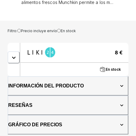
alimentos frescos Munchkin permite a los más
pequeños disfrutar de una comida deliciosa
sin que los padres se preocupen. Con un
diseño de malla simple, este dispositivo de
alimentación y dentición permite a los niños
Filtro:
Precio incluye envío
En stock
masticar y disfrutar los alimentos de forma
segura. Simplemente introduzca los trozos de
fruta, verdura o incluso carne en la bolsa de
8
€
malla y ciérrela. El niño puede masticar,
chupar y disfrutar del sabor de la comida, y
sólo los trozos pequeños y digeribles
En stock
pasarán a través de la red. También es una
alternativa inteligente a un juguete para la
dentición. El dispositivo de alimentación de
INFORMACIÓN DEL PRODUCTO
alimentos frescos tiene un asa que los más
pequeños pueden sujetar fácilmente, lo que
lo convierte en el primer paso real hacia la
RESEÑAS
independencia alimentaria.Características: · El
dispositivo de alimentación ayuda a reducir el
riesgo de asfixia: a través de él sólo pasan
GRÁFICO DE PRECIOS
pequeños trozos de comida digerible. · Ideal