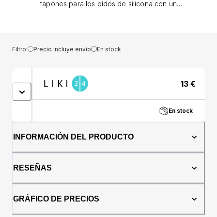
tapones para los oídos de silicona con un
filtro de música único que reduce el ruido
dañino pero mantiene el sonido
nítidoCaracterísticas: Se trata de tapones
para los oídos especialmente diseñados para
Filtro:
Precio incluye envío
En stock
proteger su audición frente a ruidos fuertes y
proporcionar una experiencia auditiva óptima.
Los tapones para los oídos Pluggerz Enjoy
13
€
Music tienen un filtro de música único que
filtra el ruido dañino mientras la experiencia
musical sigue siendo la misma. Así podrás
En stock
disfrutar de festivales, conciertos, salidas o
fiestas sin dañar tu oído. Además, podrás
seguir hablando con amigos y disfrutar de la
INFORMACIÓN DEL PRODUCTO
música de forma segura y cómoda. Estos
tapones para los oídos están hechos de
silicona hipoalergénica, duradera y cómoda,
RESEÑAS
lo que los hace ideales para un uso
prolongado. También son fáciles de insertar y
quitar, gracias al práctico asa situada en el
GRÁFICO DE PRECIOS
exterior del tapón. Los tapones para los