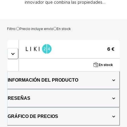
innovador que combina las propiedades
hidratantes y calmantes del jabón con el
efecto exfoliante y de limpieza profunda de
la malla de la esponja. Esta combinación única
de ingredientes hace que el uso de este
Filtro:
Precio incluye envío
En stock
producto sea una experiencia de limpieza y
revitalización para tu piel.Características: Este
producto es apto para todo tipo de pieles y
6
€
se puede utilizar tanto en pieles sensibles
como normales.Modo de uso: La esponja de
ducha 2 en 1 de Esponjabon combina los
En stock
beneficios de una esponja de malla
exfoliante y un jabón, ofreciendo una
solución práctica y eficaz para el cuidado de
INFORMACIÓN DEL PRODUCTO
la piel. Para obtener mejores resultados, siga
los pasos a continuación: Remojar el
producto en agua: Bajo el agua del grifo,
RESEÑAS
remojar la esponja de ducha 2 en 1 de
Esponjabón. Esto permitirá que el jabón se
active y se mezcle con el agua, formando
GRÁFICO DE PRECIOS
una espuma rica e hidratante. Exfoliación de