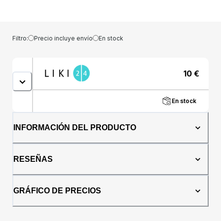
síntomas de indigestión debido al exceso de
gases en el tracto digestivo, p. hinchazón. El
principio activo de Espumisan ® es la
simeticona. La simeticona reduce la tensión
Filtro:
Precio incluye envío
En stock
superficial de las burbujas de gas, que
pueden ser absorbidas más fácilmente por la
pared intestinal o eliminadas del tracto
10
€
digestivo mediante la actividad intestinal
normal. Ayuda con problemas digestivos.
Provoca la desintegración eficaz de las
En stock
burbujas de gas acumuladas en el tracto
digestivo. Ayuda a asegurar el diagnóstico
correcto. Recomendado para preparar al
INFORMACIÓN DEL PRODUCTO
paciente para un examen de imagen de la
cavidad abdominal. buena tolerancia
Contiene simeticona, que actúa de forma
RESEÑAS
local, no sistémica, por lo que puede
utilizarse junto con otros fármacos. Fácil de
usar Las cápsulas de Espumisan® son
GRÁFICO DE PRECIOS
pequeñas y fáciles de tragar. buena
tolerancia Las cápsulas de Espumisan ®
contienen una sustancia químicamente