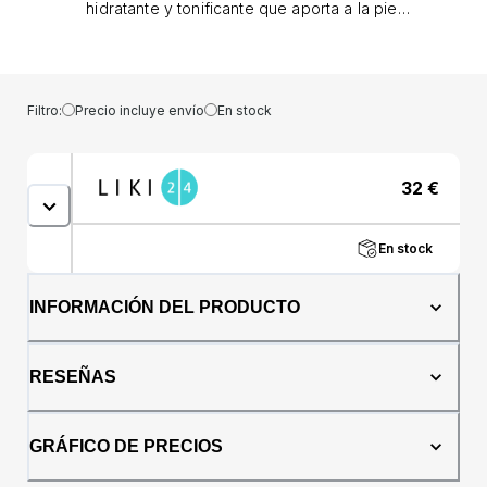
hidratante y tonificante que aporta a la piel
una dosis intensiva de hidratación inmediata y
aumenta su hidratación hasta 24 horas.
Rellena visiblemente las líneas finas y
garantiza así una piel suave y de aspecto
Filtro:
Precio incluye envío
En stock
saludable. El resultado de un estudio con 120
mujeres (25-40 años) El 100% de los
encuestados estuvo de acuerdo en que el
32
€
producto favorece la hidratación. El 100% de
los encuestados estuvo de acuerdo en que
la piel lucía visiblemente más tersa. El 99% de
En stock
los encuestados estuvo de acuerdo en que
el producto reduce las arrugas. El 100% de
los encuestados coincidió en que el
INFORMACIÓN DEL PRODUCTO
producto tiene una consistencia agradable.
Beiersdorf AG, estudio de usuarios, febrero
de 2019. Refuerzo de hidratación con relleno
RESEÑAS
de hialurón La composición, que contiene
sólo 11 ingredientes , combina dos tipos de
ácido hialurónico altamente concentrado con
GRÁFICO DE PRECIOS
glicerina . Estas sustancias, que la piel