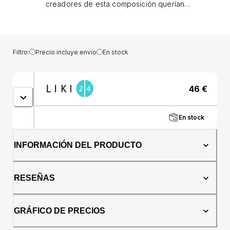
creadores de esta composición querían
captar el aroma de los recuerdos de la
infancia: una antigua peluquería y los
pasteles de la abuela, complementándolos
con un hilo de ámbar pim fuerte, sensual y
Filtro:
Precio incluye envío
En stock
masculino. Una composición creada para
personas a las que les gusta volver a
agradables recuerdos de la infancia, y al
46
€
mismo tiempo están llenas de encanto
sensual y están muy interesadas en llamar la
atención de las mujeres.Notas de
En stock
fragancia:Notas altas: bergamota,
cardamomo, menta, angélica, lavandaNotas
de corazón: canela, comino, flor de
INFORMACIÓN DEL PRODUCTO
naranjo.Notas de fondo: cedro, sándalo,
haba tonka, vainilla, ámbar
RESEÑAS
GRÁFICO DE PRECIOS