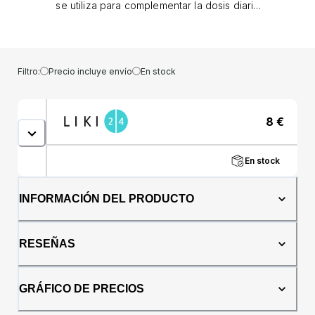
se utiliza para complementar la dosis diaria
de magnesio. Complemento nutricional que
contiene 250 mg de magnesio puro en cada
comprimido. El magnesio contribuye a la
actividad mental normal. El magnesio ayuda a
Filtro:
Precio incluye envío
En stock
reducir la fatiga y el agotamiento. El magnesio
contribuye al funcionamiento normal del
sistema nervioso. El magnesio contribuye a
8
€
mantener el estado normal de dientes y
huesos. El magnesio contribuye a Para el
buen funcionamiento del sistema nervioso
En stock
Para el buen funcionamiento de la psique
Reducir el cansancio y la fatiga. El
metabolismo adecuado es importante para la
INFORMACIÓN DEL PRODUCTO
producción de energía. Para una buena
función muscular Mantener huesos y dientes
sanos Dosificación Adultos y niños de 15 años
RESEÑAS
en adelante: tomar 1-2 comprimidos al día
Niños de 4 a 14 años: tomar 1 comprimido al
día Comentarios de clientes María H. Lo
GRÁFICO DE PRECIOS
compro repetidamente - satisfacción Vlastimil