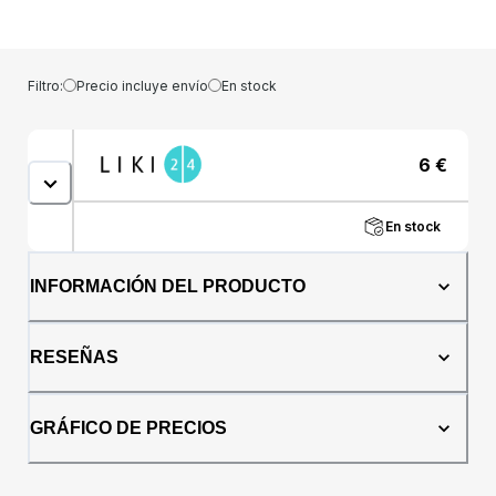
Esta granola combina el fuerte sabor de los
granos de cacao con el aroma afrutado de
las fresas liofilizadas. Con alto contenido
proteico procedente de guisantes y
Filtro:
Precio incluye envío
En stock
endulzado con sirope de agave.Ingredientes
: avena sin gluten 34%, sirope de agave,
semillas de lino, proteína de guisante 6,5%,
6
€
granos de cacao, cacao en polvo 5%, aceite
de colza, chips de coco, fresas liofilizadas
2%Declaración nutricional : val. energía 2203
En stock
kJ/ 525 kcal; grasas 21 g de los cuales ácidos
grasos saturados 6 g; carbohidratos 64 g de
los cuales azúcares 23 g; fibra 13 g; proteína
INFORMACIÓN DEL PRODUCTO
20 g; sal 0g.País de origen :
LetoniaPresentación : 200g
RESEÑAS
GRÁFICO DE PRECIOS