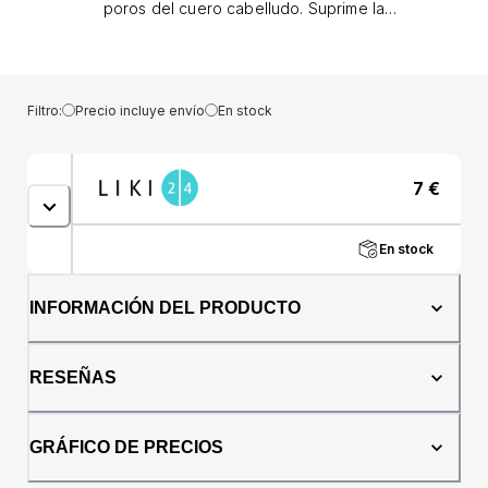
poros del cuero cabelludo. Suprime la
producción de sebo y ataca la principal
causa de la caspa. Proporciona hasta 72
horas de protección contra la caspa, el picor
y la sequedad (caspa visible con el uso
Filtro:
Precio incluye envío
En stock
habitual; picor por caspa). Tiene una fórmula
progresiva sin siliconas , pH equilibrado,
enriquecida con antioxidantes y asegura un
7
€
cabello 100% libre de caspa , como está
clínicamente probado (con uso regular).
Champú antipicor, enriquecido con menta,
En stock
alivia el picor del cuero cabelludo (debido a
la caspa) y aporta una sensación refrescante.
Head &amp; Shoulders es la marca de
INFORMACIÓN DEL PRODUCTO
champú número uno del mundo (cálculos de
P&amp;G basados ​​en las ventas externas
anuales de champú) y se preocupa por
RESEÑAS
nuestro planeta: esta botella de Head &amp;
Shoulders es reciclable (excepto la tapa y el
embalaje y está sujeta a instalaciones de
GRÁFICO DE PRECIOS
reciclaje). Composición Agua, laureth sulfato