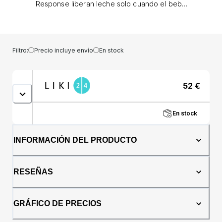
Response liberan leche solo cuando el bebé
está succionando activamente. Los bebés
pueden beber, tragar y respirar a su ritmo
natural, como cuando maman. Facilita la
combinación de la lactancia materna con la
Filtro:
Precio incluye envío
En stock
alimentación con biberón.La tetina sólo libera
leche cuando el bebé está succionando
activamente. La tetina Natural Response
52
€
sigue el ritmo natural de alimentación del
bebé, facilitando la combinación de la
lactancia materna con la alimentación con
En stock
biberón. La tetina tiene una abertura única
que libera leche sólo cuando el bebé está
succionando activamente. Así, el flujo de
INFORMACIÓN DEL PRODUCTO
leche se detiene cuando el bebé deja de
succionar para tragar y respirar.Inicio natural
de la lactancia materna con tetina en forma
RESEÑAS
de pecho La tetina ancha, suave y flexible
está diseñada para imitar la forma y la
sensación de un pecho, ayudando al bebé a
GRÁFICO DE PRECIOS
agarrarse y alimentarse