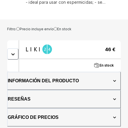
- ideal para usar con espermicidas; - se
adapta perfectamente a la anatomía
femenina; - cómodo y agradable de llevar; -
apto para uso en saunas y natación; -
fabricado con material higiénico estéril; -
Filtro:
Precio incluye envío
En stock
dermatológica y clínicamente probado; - muy
absorbente; - muy sencillo de utilizar; -
fabricado en Alemania; - ecológico y libre de
46
€
productos químicos; - cada caja incluye un
envase de un solo uso de AQUAglide y un
calendario menstrual.Presentación: 50 piezas
En stock
INFORMACIÓN DEL PRODUCTO
RESEÑAS
GRÁFICO DE PRECIOS