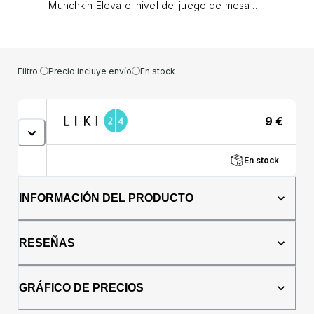
Munchkin Eleva el nivel del juego de mesa de
tu hijo con los utensilios Munchkin Raise™.
Estos tenedores y cucharas de diseño
ergonómico se adaptan a sus manos y boca
y vienen con una ventaja adicional: una base
Filtro:
Precio incluye envío
En stock
que mantiene las puntas de los utensilios
fuera de la mesa (o el piso).Características: ·
Incluye: un tenedor y una cuchara. · La base
9
€
mantiene las puntas de los utensilios alejadas
de las mesas y otras superficies, alejadas de
los gérmenes. · El diseño ergonómico se
En stock
adapta a las manos de los niños pequeños. ·
Los cubiertos levantan los alimentos
fácilmente. · Se puede lavar en lavavajillas. ·
INFORMACIÓN DEL PRODUCTO
Sin BPA. · Edad recomendada: A partir de 12
meses.
RESEÑAS
GRÁFICO DE PRECIOS