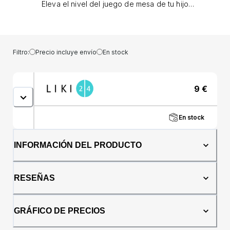
Eleva el nivel del juego de mesa de tu hijo
con los utensilios Munchkin Raise™. Estos
tenedores y cucharas de diseño ergonómico
se adaptan a sus manos y boca y vienen con
una ventaja adicional: una base que mantiene
Filtro:
Precio incluye envío
En stock
las puntas de los utensilios fuera de la mesa
(o el piso).Características: · Incluye: un
tenedor y una cuchara. · La base mantiene las
9
€
puntas de los utensilios alejadas de las mesas
y otras superficies, alejadas de los
gérmenes. · El diseño ergonómico se adapta
En stock
a las manos de los niños pequeños. · Los
cubiertos levantan los alimentos fácilmente. ·
Se puede lavar en lavavajillas. · Sin BPA. ·
INFORMACIÓN DEL PRODUCTO
Edad recomendada: A partir de 12 meses.
RESEÑAS
GRÁFICO DE PRECIOS