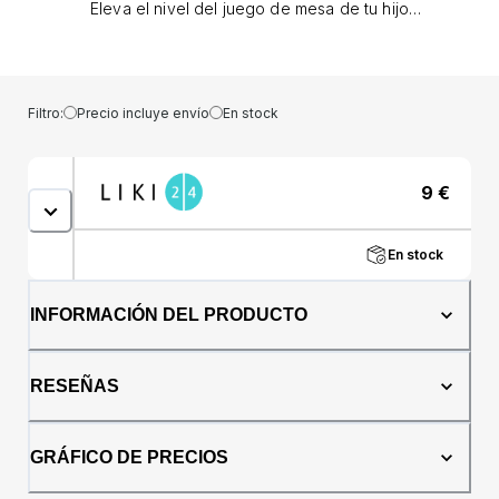
Eleva el nivel del juego de mesa de tu hijo
con los utensilios Munchkin Raise™. Estos
tenedores y cucharas de diseño ergonómico
se adaptan a sus manos y boca y vienen con
una ventaja adicional: una base que mantiene
Filtro:
Precio incluye envío
En stock
las puntas de los utensilios fuera de la mesa
(o el piso).Características: · Incluye: un
tenedor y una cuchara. · La base mantiene las
9
€
puntas de los utensilios alejadas de las mesas
y otras superficies, alejadas de los
gérmenes. · El diseño ergonómico se adapta
En stock
a las manos de los niños pequeños. · Los
cubiertos levantan los alimentos fácilmente. ·
Se puede lavar en lavavajillas. · Sin BPA. ·
INFORMACIÓN DEL PRODUCTO
Edad recomendada: A partir de 12 meses.
RESEÑAS
GRÁFICO DE PRECIOS