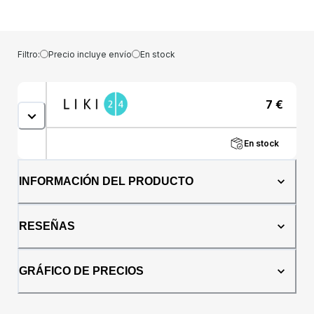
y encajan perfectamente en la dieta
cetogénica, la dieta baja en carbohidratos y
la dieta para diabéticos, pero no se limitan a
estas.Valor energético/ 100g:Información
Filtro:
Precio incluye envío
En stock
nutricional / Información nutricionalPor
100gPor 1 panqueque/1 panqueque Valor
energético / Contenido energético: 398
7
€
Kcal/1665 Kj 49,88 Kcal / 209 Kj
Lípidos/Grasas: 20g 3,25g Proteínas: 30g
3,63gCarbohidratos Netos / Carbohidratos
En stock
Netos: 4,6g 0,5g Fibras: 38g 2,38g Sodio /
Sodio: 0 mg 0 mgIngredientes:harina de
almendras, fibra de AVENA, fibra de bambú,
INFORMACIÓN DEL PRODUCTO
harina de psyllium, harina de konjac, aislado
de proteína de SUERO (LECHE), clara de
huevo en polvo.Precauciones: Producido en
RESEÑAS
una instalación que procesa soja, frutos
secos, maní, leche, huevos y gluten.Receta
de panqueques (porción 8
GRÁFICO DE PRECIOS
piezas):Ingredientes: 50 g de tortitas Ketomix
300 ml de agua carbonatada 2 huevos
medianos 50ml de nata dulce 15% 1 pizca de