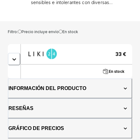
sensibles e intolerantes con diversas
imperfecciones cutáneas, incluidas
quemaduras y cicatrices. También es
adecuado para pacientes con piel propensa
a acné/eccema/rosácea y oncológicos
Filtro:
Precio incluye envío
En stock
durante el tratamiento del cáncer. Eficiencia
Ofrece una durabilidad de 16 horas con una
cobertura muy alta: rojeces, brotes, cicatrices
33
€
e imperfecciones de la piel quedan
completamente cubiertas. Corrección
instantánea para todo tipo de piel. Crea una
En stock
apariencia natural. Características Fácil de
untar y textura no grasa. Alta tolerancia
Probado por pacientes con cáncer durante el
INFORMACIÓN DEL PRODUCTO
tratamiento del cáncer; en pieles sensibles y
alérgicas. Probado bajo control
dermatológico. No comedogénico. Ofrece
RESEÑAS
una durabilidad de 16 horas con una
cobertura muy alta: rojeces, brotes, cicatrices
e imperfecciones de la piel quedan
GRÁFICO DE PRECIOS
completamente cubiertas. Corrección