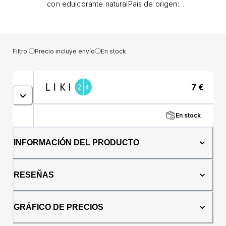
con edulcorante naturalPaís de origen:
RumaniaIngredientes:Frambuesa, limón,
pectina de cítricos, edulcorante natural cero
calorías (Stevia y Eritritol)Presentación: 300
gramos.
Filtro:
Precio incluye envío
En stock
7
€
En stock
INFORMACIÓN DEL PRODUCTO
RESEÑAS
GRÁFICO DE PRECIOS