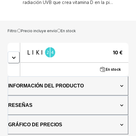
radiación UVB que crea vitamina D en la piel
no atraviesa las nubes y en ocasiones es
reflejada por la capa de ozono, por lo que
no nos llega. Si exponemos todo el cuerpo al
sol y nos bronceamos (radiación UVA), no
Filtro:
Precio incluye envío
En stock
obtenemos vitamina D. La mayor radiación
UVB para obtener esta vitamina es entre las
10 de la mañana y las 4 de la tarde en verano.
10
€
La cantidad de vitamina D creada se reduce
con cremas protectoras, baños frecuentes
de agua caliente, coberturas corporales, piel
En stock
seca de las personas mayores y aire
contaminado. En los alimentos, la vitamina D
se puede encontrar en el aceite de pescado,
INFORMACIÓN DEL PRODUCTO
el hígado, la yema de huevo y la leche.
Dosificación Tomar 1 cápsula al día durante
las comidas con un vaso de agua.
RESEÑAS
Advertencia No está destinado a niños
menores de 3 años. Mantener fuera del
alcance de los niños. No pretende sustituir
GRÁFICO DE PRECIOS
una dieta variada y equilibrada y un estilo de