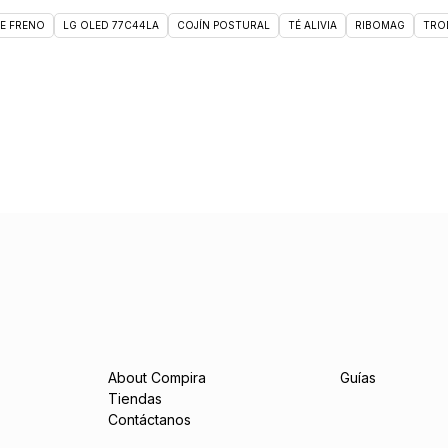
DE FRENO
LG OLED 77C44LA
COJÍN POSTURAL
TÉ ALIVIA
RIBOMAG
TRO
About Compira
Guías
Tiendas
Contáctanos