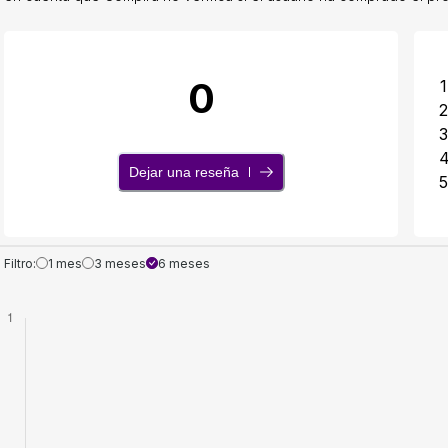
0
1
2
3
Dejar una reseña
5
Filtro:
1 mes
3 meses
6 meses