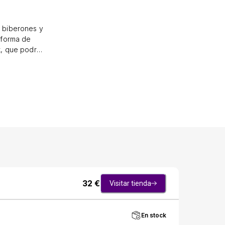
s biberones y
 forma de
uk, que podrás
dre y bebé.
a elección de
32
€
Visitar tienda
En stock