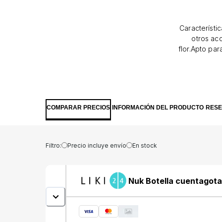
Característi
otros ac
flor.Apto par
encontrar 
Puedes compr
COMPARAR PRECIOS
INFORMACIÓN DEL PRODUCTO
RES
Filtro:
Precio incluye envío
En stock
Nuk Botella cuentagota