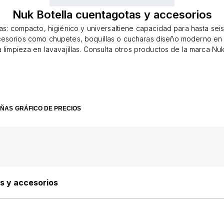
Nuk Botella cuentagotas y accesorios
cas: compacto, higiénico y universaltiene capacidad para hasta sei
cesorios como chupetes, boquillas o cucharas diseño moderno en
a limpieza en lavavajillas. Consulta otros productos de la marca N
en las categorías Biberones, Vasos, Artículos de alimentación y Ma
ar el producto con un 0% de descuento. Si no estás seguro de l
este producto, inspírate en la categoría Accesorios para botellas.
EÑAS
GRÁFICO DE PRECIOS
s y accesorios