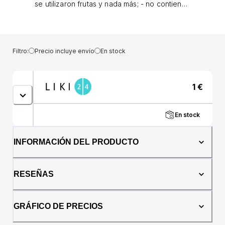
se utilizaron frutas y nada más; - no contienen
conservantes, colorantes, azúcares añadidos
ni ingredientes artificiales; - el contenido de
azúcar proviene exclusivamente de azúcares
de frutas; - el contenido de sal procede
Filtro:
Precio incluye envío
En stock
exclusivamente del contenido natural de
sodio del fruto; - Apto para veganos, 100%
natural y libre de gluten, sal y
1
€
lactosa.Ingredientes: Manzana - 80%,
arándano - 20%.Precauciones: Mantener en
un lugar seco y alejado de la luz solar.
En stock
Consumir dentro de los 3 días posteriores a
la apertura.Presentación: 30 gramos
INFORMACIÓN DEL PRODUCTO
RESEÑAS
GRÁFICO DE PRECIOS