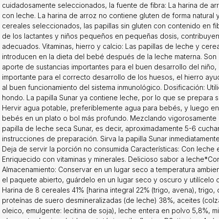
1% [harina integral 22% (trigo, avena), trigo, cebada, espelta, centen
cuidadosamente seleccionados, la fuente de fibra: La harina de arr
z], proteínas de suero desmineralizadas (de leche) 38%, aceites (c
con leche. La harina de arroz no contiene gluten de forma natural y
sol con alto contenido en ácido oleico, emulgente: lecitina de soja)
cereales seleccionados, las papillas sin gluten con contenido en 
,8%, minerales (carbonato cálcico, difosfato férrico, gluconato de 
de los lactantes y niños pequeños en pequeñas dosis, contribuyend
 riboflavina, B6, tiamina, A, ácido fólico, biotina, K, D, B12), sabor n
adecuados. Vitaminas, hierro y calcio: Las papillas de leche y cer
al plátano. Prueba otros productos de la marca Sunar, que podrás 
introducen en la dieta del bebé después de la leche materna. Son u
s Madre y bebé, Papillas lácteas y Alimentos y bebidas para bebés
aporte de sustancias importantes para el buen desarrollo del niño, c
el producto y el 100% lo recomendaría. Puedes comprar el producto
importante para el correcto desarrollo de los huesos, el hierro ayu
scuento. Si no estás seguro de la elección de este producto, inspí
al buen funcionamiento del sistema inmunológico. Dosificación: Util
categoría Papillas de leche.
hondo. La papilla Sunar ya contiene leche, por lo que se prepara
Hervir agua potable, preferiblemente agua para bebés, y luego enfr
bebés en un plato o bol más profundo. Mezclando vigorosamente 
papilla de leche seca Sunar, es decir, aproximadamente 5-6 cuchar
instrucciones de preparación. Sirva la papilla Sunar inmediatame
Deja de servir la porción no consumida Características: Con leche
Enriquecido con vitaminas y minerales. Delicioso sabor a leche*Co
Almacenamiento: Conservar en un lugar seco a temperatura ambiente
el paquete abierto, guárdelo en un lugar seco y oscuro y utilícelo
Harina de 8 cereales 41% [harina integral 22% (trigo, avena), trigo, 
proteínas de suero desmineralizadas (de leche) 38%, aceites (colza
oleico, emulgente: lecitina de soja), leche entera en polvo 5,8%, mi