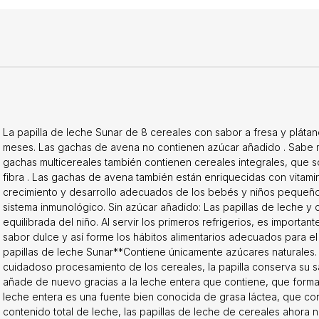
bra. Gracias al contenido de cereales seleccionados, las papillas s
fibra pueden incorporarse progresivamente en la dieta de los lac
en pequeñas dosis, contribuyendo así al desarrollo de hábitos al
. Vitaminas, hierro y calcio: Las papillas de leche y cereales son 
mentos que se introducen en la dieta del bebé después de la leche
atural de energía, fibra y contribuyen al aporte de sustancias imp
rrollo del niño, como vitaminas, calcio y hierro. El calcio es impor
sarrollo de los huesos, el hierro ayuda a la correcta formación de
 buen funcionamiento del sistema inmunológico. Dosificación: Utili
La papilla de leche Sunar de 8 cereales con sabor a fresa y plátan
repara en un plato o bol hondo. La papilla Sunar ya contiene lech
meses. Las gachas de avena no contienen azúcar añadido . Sabe m
a simplemente añadiendo agua. Preparando una ración: Hervir agu
gachas multicereales también contienen cereales integrales, que son
te agua para bebés, y luego enfriar a 50-60 °C. Vierta 150 ml de 
fibra . Las gachas de avena también están enriquecidas con vitamin
 plato o bol más profundo. Mezclando vigorosamente con un tene
crecimiento y desarrollo adecuados de los bebés y niños pequeños,
mente 45 g de papilla de leche seca Sunar, es decir, aproximadam
sistema inmunológico. Sin azúcar añadido: Las papillas de leche y c
 Es importante seguir estrictamente las instrucciones de preparaci
equilibrada del niño. Al servir los primeros refrigerios, es importa
nar inmediatamente después de su preparación. Nunca hiervas gac
sabor dulce y así forme los hábitos alimentarios adecuados para el
orción no consumida Características: Con leche entera Sin azúcar 
papillas de leche Sunar**Contiene únicamente azúcares naturales. 
alma Enriquecido con vitaminas y minerales. Delicioso sabor a le
cuidadoso procesamiento de los cereales, la papilla conserva su sa
zúcares naturales. Almacenamiento: Conservar en un lugar seco 
añade de nuevo gracias a la leche entera que contiene, que forma 
 guardar en el frigorífico. Cierre siempre bien el paquete abierto
leche entera es una fuente bien conocida de grasa láctea, que con
 y oscuro y utilícelo dentro de las 4 semanas siguientes. Composi
contenido total de leche, las papillas de leche de cereales ahora 