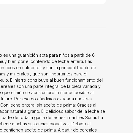
in gluten con
tantes y niños
imentarios
uno de los
 materna. Son
ortantes para
tante para el
 la sangre y
ce sólo platos
o es una guarnición apta para niños a partir de 6
e, por lo que
uy bien por el contenido de leche entera. Las
a potable,
 ricos en nutrientes y son la principal fuente de
agua fría para
as y minerales , que son importantes para el
dor, agregue
 p. El hierro contribuye al buen funcionamiento del
ente 5-6
ereales son una parte integral de la dieta variada y
ón. Sirva la
nte que el niño se acostumbre lo menos posible al
has Deja de
 futuro. Por eso no añadimos azúcar a nuestras
añadido* Sin
Con leche entera, sin aceite de palma: Gracias al
che*Contiene
bor natural a grano. El delicioso sabor de la leche se
a temperatura
parte de toda la gama de leches infantiles Sunar. La
, guárdelo en
tiene muchas sustancias bioactivas. Debido al
ción Harina de
no contienen aceite de palma. A partir de cereales