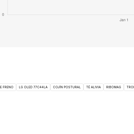
DE FRENO
LG OLED 77C44LA
COJÍN POSTURAL
TÉ ALIVIA
RIBOMAG
TRO