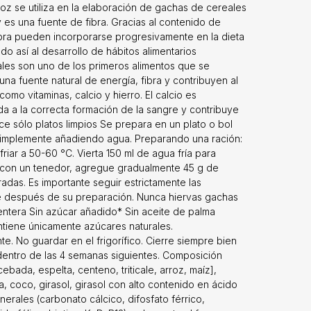
o, triticale,
oz se utiliza en la elaboración de gachas de cereales
olza, coco,
 es una fuente de fibra. Gracias al contenido de
, leche entera
fibra pueden incorporarse progresivamente en la dieta
zinc, ácido
o así al desarrollo de hábitos alimentarios
atural fresa,
eales son uno de los primeros alimentos que se
encontrar en
na fuente natural de energía, fibra y contribuyen al
. 218 clientes
omo vitaminas, calcio y hierro. El calcio es
 ahora con un
da a la correcta formación de la sangre y contribuye
rate en la
ice sólo platos limpios Se prepara en un plato o bol
 simplemente añadiendo agua. Preparando una ración:
iar a 50-60 °C. Vierta 150 ml de agua fría para
con un tenedor, agregue gradualmente 45 g de
adas. Es importante seguir estrictamente las
nte después de su preparación. Nunca hiervas gachas
 entera Sin azúcar añadido* Sin aceite de palma
ntiene únicamente azúcares naturales.
. No guardar en el frigorífico. Cierre siempre bien
 dentro de las 4 semanas siguientes. Composición
cebada, espelta, centeno, triticale, arroz, maíz],
, coco, girasol, girasol con alto contenido en ácido
nerales (carbonato cálcico, difosfato férrico,