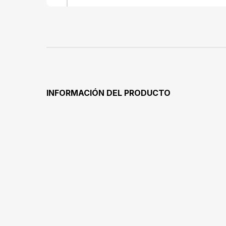
fuente de fi
contenido en 
pequeños 
adecuados
primeros ali
una fuente n
el buen desa
correcto de
contribuye al
INFORMACIÓN DEL PRODUCTO
limpios Se p
se prepar
preferiblemen
bebés en un
gradual
cucharadas.
papilla Su
servir la p
aceite de p
únicamente a
ambiente. No
un lugar seco