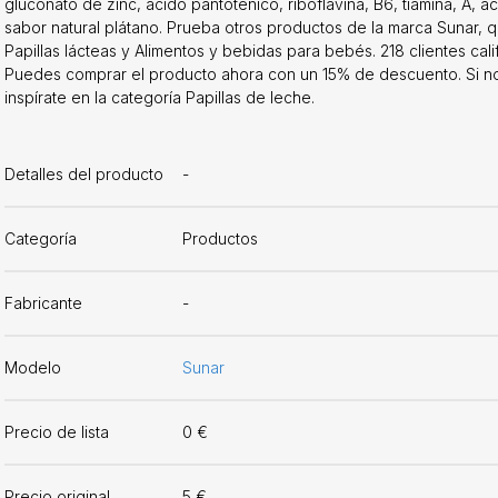
gluconato de zinc, ácido pantoténico, riboflavina, B6, tiamina, A, áci
sabor natural plátano. Prueba otros productos de la marca Sunar, 
Papillas lácteas y Alimentos y bebidas para bebés. 218 clientes cal
Puedes comprar el producto ahora con un 15% de descuento. Si no
inspírate en la categoría Papillas de leche.
Detalles del producto
-
Categoría
Productos
Fabricante
-
Modelo
Sunar
Precio de lista
0 €
Precio original
5 €