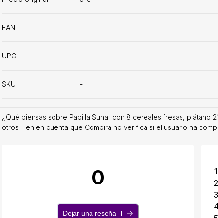
EAN
-
UPC
-
SKU
-
¿Qué piensas sobre Papilla Sunar con 8 cereales fresas, plátano 2
otros. Ten en cuenta que Compira no verifica si el usuario ha comp
0
1
2
3
Dejar una reseña
5