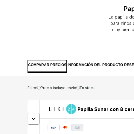
Pap
La papilla d
para niños 
muy bien p
cereales i
gachas 
importantes 
El hierro c
Las papillas
COMPARAR PRECIOS
INFORMACIÓN DEL PRODUCTO
RES
niño. Al se
posible al sa
no añadimo
naturales. C
Filtro:
Precio incluye envío
En stock
cereales, 
añade de nue
leches infa
Papilla Sunar con 8 cer
contiene mu
leche de cer
seleccionado
de cereale