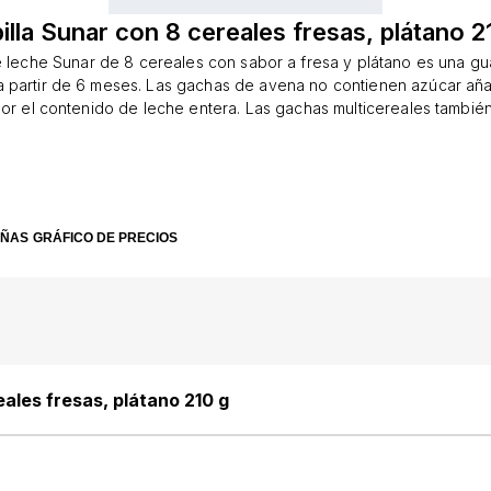
illa Sunar con 8 cereales fresas, plátano 2
e leche Sunar de 8 cereales con sabor a fresa y plátano es una gu
a partir de 6 meses. Las gachas de avena no contienen azúcar añ
or el contenido de leche entera. Las gachas multicereales tambié
ntegrales, que son ricos en nutrientes y son la principal fuente de 
de avena también están enriquecidas con vitaminas y minerales ,
para el crecimiento y desarrollo adecuados de los bebés y niños
ontribuye al buen funcionamiento del sistema inmunológico. Sin azú
 de leche y cereales son una parte integral de la dieta variada y eq
EÑAS
GRÁFICO DE PRECIOS
rvir los primeros refrigerios, es importante que el niño se acostum
bor dulce y así forme los hábitos alimentarios adecuados para el f
s azúcar a nuestras papillas de leche Sunar**Contiene únicamen
on leche entera, sin aceite de palma: Gracias al cuidadoso procesa
la papilla conserva su sabor natural a grano. El delicioso sabor de 
vo gracias a la leche entera que contiene, que forma parte de to
ntiles Sunar. La leche entera es una fuente bien conocida de grasa
eales fresas, plátano 210 g
chas sustancias bioactivas. Debido al contenido total de leche, las
eales ahora no contienen aceite de palma. A partir de cereales c
s, la fuente de fibra: La harina de arroz se utiliza en la elaborac
s con leche. La harina de arroz no contiene gluten de forma natur