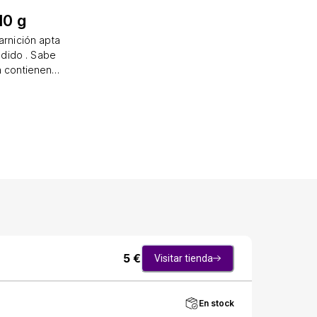
10 g
arnición apta
adido . Sabe
n contienen
fibra . Las
 que son
 pequeños, p.
car añadido:
uilibrada del
bre lo menos
uturo. Por eso
te azúcares
miento de los
la leche se
da la gama de
 láctea, que
5
€
Visitar tienda
 papillas de
uidadosamente
ión de gachas
En stock
al y es una