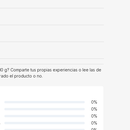
10 g? Comparte tus propias experiencias o lee las de
rado el producto o no.
0
%
0
%
0
%
4
0
%
0
%