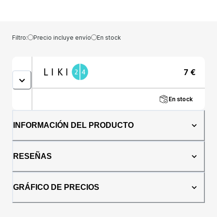
esenciales naturales de Mandarina, Jengibre
y Menta que favorece la reducción de la
sensación de náuseas que se produce
durante los viajes (en coche, avión, barco),
Filtro:
Precio incluye envío
En stock
en el caso de las náuseas matutinas del
embarazo o en el caso de ansiedad o
problemas digestivos. Los parches están
7
€
fabricados según las normas
europeas.Propiedades: • Contienen aceites
esenciales 100% puros • No drogas •
En stock
Proporciona un efecto de 4-6 horas desde el
momento de la activación •
Dermatológicamente Comprobado • Tienen
INFORMACIÓN DEL PRODUCTO
una capa adhesiva impermeable, los aceites
esenciales no entran en contacto con la piel.
Sin riesgo de alergias o irritación. • Los
RESEÑAS
aceites esenciales actúan 1 metro alrededor
del área donde se aplicó.Modo de uso:
Parche natural Pro Kido ¡Viaja bien! está
GRÁFICO DE PRECIOS
diseñado a partir de una esponja en cuyo
interior se encuentran microcápsulas con
aceites esenciales. La activación del parche