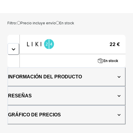
Contenido de sustancias activas. en 1 cápsula
en dosis diaria (4 cápsulas) Extracto de palma
enana americana 125 mg 500 mg cardo
marino 93,75 mg 375 mg – de donde
Filtro:
Precio incluye envío
En stock
silimarina 75 mg 300 mg extracto de maca 75
mg 300 mg extracto de cordyceps 62,5 mg
250 mg Ácido alfa lipoico 50 mg 200 mg
22
€
extracto de ajo 37,5 mg 150 mg extracto de
curcumina 30 mg 120 mg Coenzima Q10 6,25
mg 25 mg Extracto de pimienta negra 1,25 mg
En stock
5 mg Dosis diaria recomendada 4 cápsulas al
día, preferiblemente con las comidas. Beba
mucha agua. Composición Saw palmetto
INFORMACIÓN DEL PRODUCTO
(enredadera de serenoa), cápsula de
gelatina, extracto de cardo mariano, extracto
de maca, extracto de cordyceps senensis
RESEÑAS
(oruga china), ácido alfa lipoico, extracto de
ajo, antiaglomerantes: estearato de
magnesio, fosfato cálcico; coenzima q10,
GRÁFICO DE PRECIOS
extracto de pimienta negra. Prueba otros
productos de la marca Prom-In, que podrás
encontrar en las categorías Deportes,