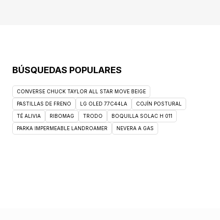
Suplementos nutricionales y Movimiento
saludable y deporte. El producto tiene
actualmente un 12% de descuento. Si no
estás seguro de elegir este producto,
inspírate en la categoría Multivitaminas.
BÚSQUEDAS POPULARES
CONVERSE CHUCK TAYLOR ALL STAR MOVE BEIGE
PASTILLAS DE FRENO
LG OLED 77C44LA
COJÍN POSTURAL
TÉ ALIVIA
RIBOMAG
TRODO
BOQUILLA SOLAC H 011
PARKA IMPERMEABLE LANDROAMER
NEVERA A GAS