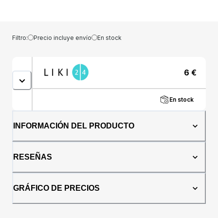
inmunidad natural del organismo.Modo de
uso: Adultos: 1 cucharada cada 3 veces al día;
El uso en niños se realizará por
recomendación del especialista. El jarabe se
Filtro:
Precio incluye envío
En stock
puede tomar tal cual o diluido en unos 100 ml
de agua. No exceder las dosis
recomendadas para el consumo
6
€
diario.Contraindicaciones: Posibles alergias o
sensibilidad a uno o más de los
ingredientes.Composición: Espino cerval
En stock
(Hippophae rhamnoides) Amapola (Rosa
canina) – jugo de limón (Citrus limon) Leurda
(Allium ursinum)Presentación: 200ml
INFORMACIÓN DEL PRODUCTO
RESEÑAS
GRÁFICO DE PRECIOS