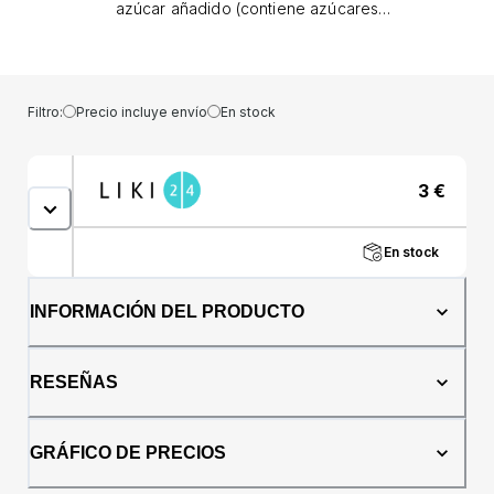
azúcar añadido (contiene azúcares
naturales). Alimento ecológico para niños
pequeños mayores de 12 meses. Puré de
frutas.Ingredientes:Puré de manzana
ecológico 53%, puré de melocotón
Filtro:
Precio incluye envío
En stock
ecológico 37%, puré de mango ecológico
10%, zumo de limón ecológico
concentrado.País de origen:
3
€
EspañaPresentación: 100 gramos
En stock
INFORMACIÓN DEL PRODUCTO
RESEÑAS
GRÁFICO DE PRECIOS