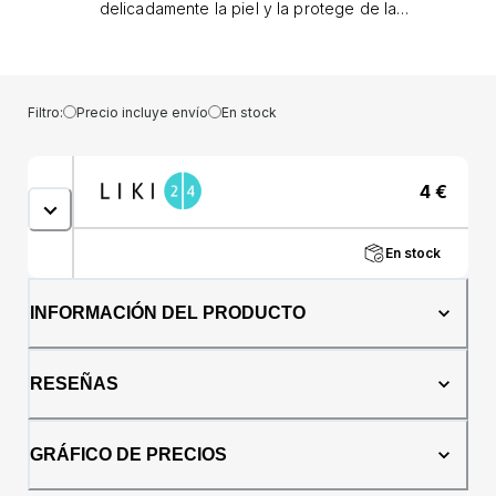
delicadamente la piel y la protege de la
sequedad; - los ingredientes hidratantes
apoyan el manto ácido protector natural de la
piel y garantizan una sensación agradable en
la piel; - la compatibilidad cutánea ha sido
Filtro:
Precio incluye envío
En stock
confirmada dermatológicamente; - pH neutro
para la piel 5,5; - producido en Austria.Modo
de uso: Desenrosque el tapón de rosca y
4
€
vierta el jabón en un dispensador de jabón
Frosch, hasta un máximo de tres dedos por
debajo de la abertura de la botella. Cierra el
En stock
dispensador de jabón. Vierta el jabón en
crema en su mano, enjabónelo con una
pequeña cantidad de agua, lávese y
INFORMACIÓN DEL PRODUCTO
enjuáguese las manos como de
costumbre.Ingredientes: Aqua, laureth sulfato
de sodio, glicerina, cloruro de sodio,
RESEÑAS
cocamidopropil betaína, oleato de glicerilo,
cocoglucósido, extracto de fruta de Punica
granatum, ácido cítrico, ácido láctico,
GRÁFICO DE PRECIOS
benzoato de sodio, diestearato de glicol,