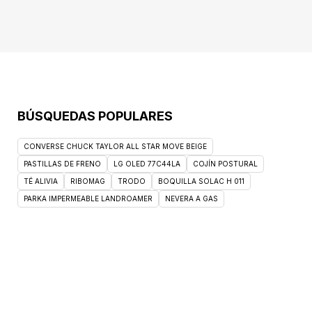
perfume, CI 14720, CI 15985.Presentación:
500ml
BÚSQUEDAS POPULARES
CONVERSE CHUCK TAYLOR ALL STAR MOVE BEIGE
PASTILLAS DE FRENO
LG OLED 77C44LA
COJÍN POSTURAL
TÉ ALIVIA
RIBOMAG
TRODO
BOQUILLA SOLAC H 011
PARKA IMPERMEABLE LANDROAMER
NEVERA A GAS