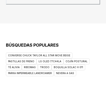
PEG-115M; PEG-7M; PEG-100; Sílice; Jugo de
Hoja de Aloe Barbadensis;
Hidroxihidrocinamato de tetra-di-T-butilo de
pentaeritritilo; acetato de tocoferilo; tris(di-t-
butil)fosfito; Aceite de semilla de Vitis vinifera
(uva); Aceite de Persea Gratissima
(Aguacate); BHT; Glicol, barra de gel:
estearato de sodio; Propilenglicol; Glicerina;
Agua; Sorbitol; Laureth Sulfato de Sodio;
BÚSQUEDAS POPULARES
miristato de sodio; Acido laurico; Aceite
Vegetal Hidrogenado; Aceite Persea
Gratissima; aceite de fruta de olea europaea;
CONVERSE CHUCK TAYLOR ALL STAR MOVE BEIGE
PEG-45M; PEG-90M; Mantequilla de semillas
PASTILLAS DE FRENO
LG OLED 77C44LA
COJÍN POSTURAL
de Garcinia Indica; Perfume; PEG-7M; Ácido
TÉ ALIVIA
RIBOMAG
TRODO
BOQUILLA SOLAC H 011
esteárico; Cloruro de sodio; Aceite de semilla
PARKA IMPERMEABLE LANDROAMER
NEVERA A GAS
de Vitis vinífera; Policuaternio-10; Linalol;
Sílice; hexil cinamal; Etidronato Tetrasódico;
EDTA tetrasódico; citronelol; Limonenos;
salicilato de bencilo; amilo cinamal; Alfa-
isometilionona; BHT; Acetato de sodio;
Alcohol isopropílico; IC 60730; CI
17200.Precauciones: No toque las cuchillas