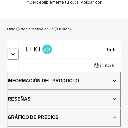
imperceptiblemente tu cutis. Aplicar con
moderación para una cobertura total o aplicar
más para un efecto de segunda piel. Por qué
a tu piel le encantará: Perfecto para todo tipo
de piel Un acabado satinado luminoso y
Filtro:
Precio incluye envío
En stock
finamente desenfocado que difumina las
imperfecciones y deja la piel radiante.
Fórmula ligera y transpirable para cobertura
15
€
sin irritar la piel. Enriquecido con:Ácido
hialurónico súper hidratante: una sustancia
hidratante que favorece la estructura
En stock
delicada y elástica de la piel.Péptidos
fortalecedores de colágeno: trabajan para
reafirmar, iluminar e hidratar la piel. Cómo
INFORMACIÓN DEL PRODUCTO
utilizar: Puedes aplicar Skin Silk como quieras:
extiéndelo sobre la piel con un cepillo,
aplícalo con los dedos o toma una esponja
RESEÑAS
para esparcir y tócalo. Crea un efecto de
segunda piel Composición Aqua (Aqua,
agua), dimeticona, isododecano, alcano C13-
GRÁFICO DE PRECIOS
15, estearato de etilhexilo, glicerina,