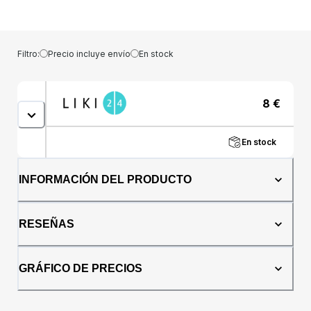
sal de Epsom: Llene la tina con agua tibia y
espolvoree con sal de Epsom. Por cada 25-
30 kg de peso, hay 0,5 tazas (1 dcl) de sal de
Epsom. Reserva al menos 40 minutos para el
Filtro:
Precio incluye envío
En stock
baño. Esto dará como resultado la máxima
eliminación de toxinas y absorción de
minerales del agua. Advertencia: No lo tome
8
€
internamente.Contenido: 1000
gramosFabricante: Allnature s.r.o.,
Březhradská 148, 503 32 Hradec Králové
En stock
Prueba otros productos de la marca
Allnature, que podrás encontrar en las
categorías de Cosmética, Aditivos para Baño
INFORMACIÓN DEL PRODUCTO
y Spa. 35 clientes calificaron el producto y el
94% de ellos lo recomiendan. El producto
ahora tiene un 8% de descuento. Si no estás
RESEÑAS
seguro de la elección de este producto,
inspírate en la categoría Aditivos para el
baño.
GRÁFICO DE PRECIOS