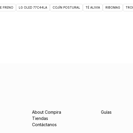
DE FRENO
LG OLED 77C44LA
COJÍN POSTURAL
TÉ ALIVIA
RIBOMAG
TRO
About Compira
Guías
Tiendas
Contáctanos