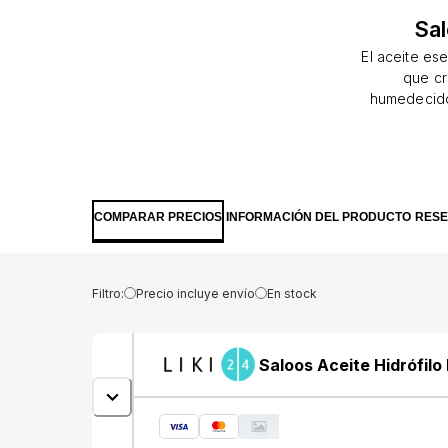
Sal
El aceite es
que cr
humedecido,
Los ace
beneficios
prensado en 
COMPARAR PRECIOS
INFORMACIÓN DEL PRODUCTO
RES
Filtro:
Precio incluye envío
En stock
Saloos Aceite Hidrófilo