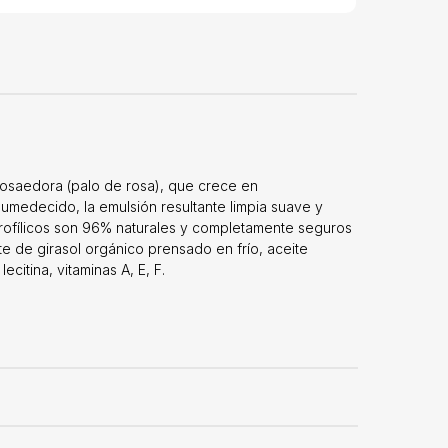
 Rosaedora (palo de rosa), que crece en
humedecido, la emulsión resultante limpia suave y
idrofílicos son 96% naturales y completamente seguros
te de girasol orgánico prensado en frío, aceite
citina, vitaminas A, E, F.