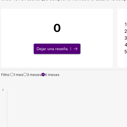
0
1
2
3
Dejar una reseña
5
Filtro:
1 mes
3 meses
6 meses