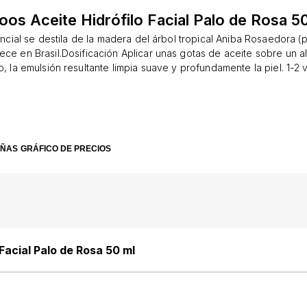
oos Aceite Hidrófilo Facial Palo de Rosa 5
encial se destila de la madera del árbol tropical Aniba Rosaedora (p
ece en Brasil.Dosificación Aplicar unas gotas de aceite sobre un 
 la emulsión resultante limpia suave y profundamente la piel. 1-2 v
ites limpiadores hidrofílicos son 96% naturales y completamente s
os para la piel. Composición El producto contiene aceite de giras
frío, aceite esencial de palo de rosa, peroleato de sorbitán PEG-4
lecitina, vitaminas A, E, F.
EÑAS
GRÁFICO DE PRECIOS
 Facial Palo de Rosa 50 ml