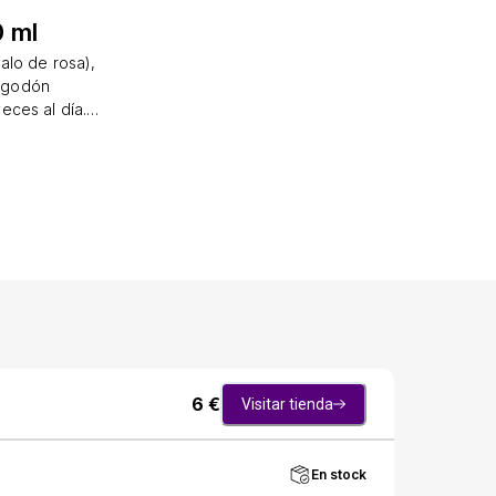
0 ml
alo de rosa),
algodón
eces al día.
eguros y
ol orgánico
0, laureth-4,
6
€
Visitar tienda
En stock