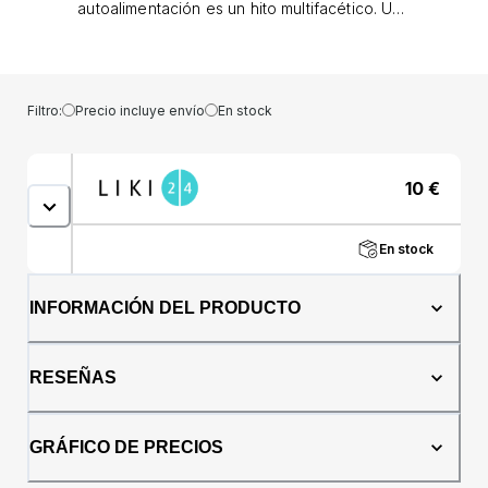
autoalimentación es un hito multifacético. Una
vez que se sientan lo suficientemente
cómodos para comer solos, ¡también
necesitarán dominar los utensilios! Apunta en
la dirección correcta con los cubiertos para
Filtro:
Precio incluye envío
En stock
bebés Munchkin Splash™.Cubiertos
ergonómicos para una alimentación
independiente. Diseñado especialmente para
10
€
bocas y manos pequeñas, este juego de
tenedor, cuchillo y cuchara lleva la
autoalimentación al siguiente nivel, con
En stock
mangos cómodos y fáciles de agarrar y una
amplia gama de divertidos colores para
elegir.Beneficios: El juego de utensilios
INFORMACIÓN DEL PRODUCTO
Splash™ incluye: un tenedor, un cuchillo y una
cuchara. El tamaño de un niño pequeño para
alimentación independiente. Los mangos
RESEÑAS
ergonómicos facilitan el agarre. El filo del
cuchillo es seguro para los niños. Se puede
lavar en el lavavajillas. Sin BPA.Edad
GRÁFICO DE PRECIOS
recomendada: A partir de 18 meses.