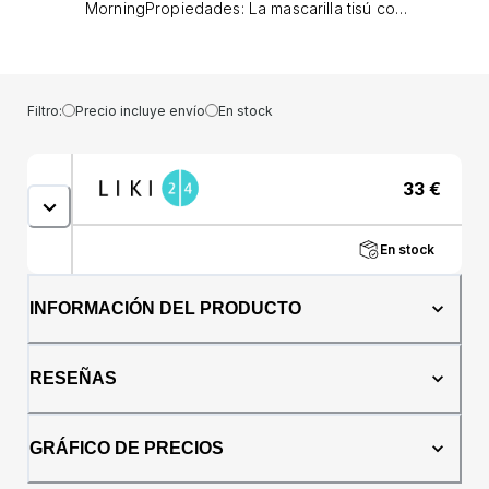
MorningPropiedades: La mascarilla tisú con
ácido hialurónico es un producto ideal para
hidratar y revitalizar las pieles secas. Su
fórmula única contiene ingredientes activos
como el ácido hialurónico, conocido por sus
Filtro:
Precio incluye envío
En stock
propiedades humectantes naturales,
ayudando a mejorar el nivel de hidratación
de la piel. - El butilenglicol y la
33
€
etilhexilglicerina son ingredientes emolientes
que ayudan a mantener la piel hidratada,
tersa y suavizada, ayudando a mejorar la
En stock
textura y la apariencia general de la piel; - La
adenosina y el glicirrizato de dipotasio son
ingredientes antienvejecimiento que ayudan
INFORMACIÓN DEL PRODUCTO
a reducir las arrugas y mejorar la elasticidad
de la piel, dando como resultado una
apariencia de piel más joven y saludable; - El
RESEÑAS
hialuronato de sodio es otro ingrediente
humectante, que ayuda a mantener el nivel
óptimo de hidratación de la piel, mejorando
GRÁFICO DE PRECIOS
así la elasticidad y firmeza de la piel; -