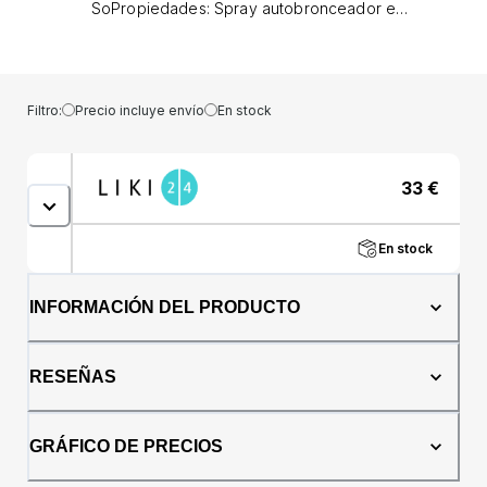
SoPropiedades: Spray autobronceador e
hidratante para rostro y cuerpo. La loción
garantiza un bronceado duradero que se
intensifica a las 3-4 horas de su aplicación
(tiempo durante el cual no debe entrar en
Filtro:
Precio incluye envío
En stock
contacto con el agua), y persiste hasta 4 días.
Aroma: almendras, cerezas y vainilla.Modo de
uso: Pulverizar directamente sobre la piel con
33
€
un movimiento continuo y uniforme,
manteniendo el spray a unos 30 cm de la piel.
Deja secar sin frotar o puedes utilizar un
En stock
secador de pelo para obtener resultados
más rápidos.Ingredientes: Aqua (agua),
dihidroxiacetona, polisorbato 20, glicerina,
INFORMACIÓN DEL PRODUCTO
fenoxietanol, lecitina, perfume (fragancia),
fosfatidilcolina, metabisulfito de sodio, jugo
de hoja de aloe barbadensis,
RESEÑAS
etilhexilglicerina, benzoato de bencilo, ácido
cítrico, butilenglicol, limoneno, carbómero,
palmitoil pentapéptido-4. .Presentación: 125ml
GRÁFICO DE PRECIOS