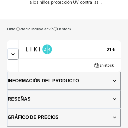
a los niños protección UV contra las
quemaduras solares y los daños cutáneos a
largo plazo; - protección solar fiable, que
ayuda a reducir el riesgo de alergias solares;
Al mismo tiempo que apoya la barrera
Filtro:
Precio incluye envío
En stock
protectora de la piel, proporciona una
hidratación duradera; - compatibilidad con
pieles pediátricamente aprobadas; - la
21
€
fórmula se absorbe rápidamente en la piel,
refuerza la barrera protectora de la piel y
ofrece una hidratación duradera, lo que
En stock
reduce el riesgo de alergias solares; - la
fórmula es 68% biodegradable y sostenible,
estando libre de filtros UV Octinoxato,
INFORMACIÓN DEL PRODUCTO
Oxybenzona y Octocrileno y
microplásticos.Modo de uso: Agite bien el
producto antes de usarlo. No rociar
RESEÑAS
directamente sobre la cara/evitar la
inhalación. Antes de exponerse al sol, aplique
una capa visible de protector solar sobre la
GRÁFICO DE PRECIOS
piel, déjelo absorber y luego vuelva a