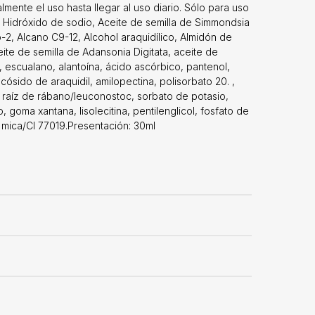
ente el uso hasta llegar al uso diario. Sólo para uso
, Hidróxido de sodio, Aceite de semilla de Simmondsia
lo-2, Alcano C9-12, Alcohol araquidílico, Almidón de
eite de semilla de Adansonia Digitata, aceite de
, escualano, alantoína, ácido ascórbico, pantenol,
ucósido de araquidil, amilopectina, polisorbato 20. ,
de raíz de rábano/leuconostoc, sorbato de potasio,
goma xantana, lisolecitina, pentilenglicol, fosfato de
l, mica/CI 77019.Presentación: 30ml