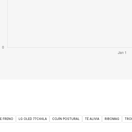
DE FRENO
LG OLED 77C44LA
COJÍN POSTURAL
TÉ ALIVIA
RIBOMAG
TRO