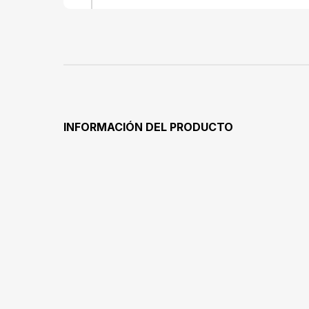
glicólico
(Jojoba)
araquidíli
aceite de 
retinol, c
ceramida NP, 
polisorbato 2
rábano/leuc
benzoat
INFORMACIÓN DEL PRODUCTO
etilhexilglic