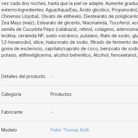
vez cada dos noches, hasta que la piel se adapte. Aumente gradualm
externo.Ingredientes: Agua/Aqua/Eau, Ácido glicólico, Propanodiol
Chinensis (Jojoba), Olivato de etilhexilo, Diestearato de poligliceri
Zea Mays (maíz), Estearato de glicerilo, Niacinamida, Tocoferol, ac
semilla de Cucurbita Pepo (calabaza), retinol, colágeno, adenosina
lecitina, ceramida NP, suelo volcánico, pululano, fitato de sodio, gl
1,2-hexanodiol, sílice, hialuronato de sodio, filtrado de fermento 
goma de esclerocio, caprilato/caprato de coco, benzoato de sodio, 
potasio, etilhexilglicerina, alcohol behenílico, Alcohol, fenoxietano
Detalles del producto
-
Categoría
Productos
Fabricante
-
Modelo
Peter Thomas Roth