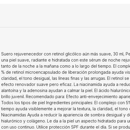
, Propanodiol, Hidróxido de sodio, Aceite de semilla de Simmondsia
, Olivato de etilhexilo, Diestearato de poliglicerilo-2, Alcano C9-12
co, Almidón de Zea Mays (maíz), Estearato de glicerilo, Niacinamida,
semilla de Adansonia Digitata, aceite de semilla de Cucurbita Pepo 
olágeno, adenosina, escualano, alantoína, ácido ascórbico, pantenol
suelo volcánico, pululano, fitato de sodio, glucósido de araquidil,
0. , 1,2-hexanodiol, sílice, hialuronato de sodio, filtrado de ferme
onostoc, sorbato de potasio, goma de esclerocio, caprilato/capr
o de sodio, goma xantana, lisolecitina, pentilenglicol, fosfato de 
Suero rejuvenecedor con retinol glicólico aún más suave, 30 ml,
erina, alcohol behenílico, Alcohol, fenoxietanol, mica/CI 77019.Pres
una piel suave, radiante e hidratada con este sérum de noche rej
tanto de la noche a la mañana como a lo largo del tiempo. El comple
% de retinol microencapsulado de liberación prolongada ayuda visib
claridad, el tono desigual, las líneas finas y las arrugas. El retinol
efecto renovador suave pero eficaz. La niacinamida ayuda a reducir
alantoína y la adenosina ayudan a calmar la piel. El ácido hialurón
brillo juvenil. Recomendado para: Efecto anti-envejecimiento apari
Todos los tipos de piel Ingredientes principales: El complejo con 5%
tiempo ayuda visiblemente a mejorar la textura, la claridad, el tono 
Niacinamidas Ayuda a reducir la apariencia de sombra desigual y d
hialurónico y colágeno. Le da a la piel un aspecto hidratado para un
con uso continuo. Utilice protección SPF durante el día. Si se produc