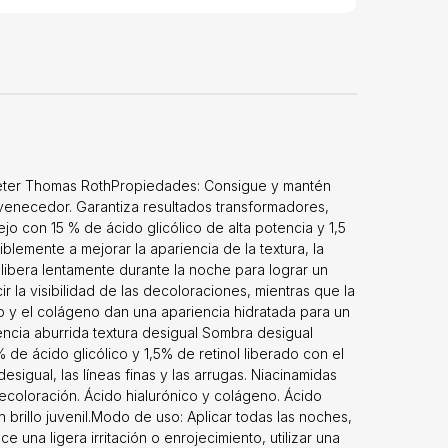
 Chinensis
, Alcohol
 Tocoferol,
(calabaza),
, lecitina,
 amilopectina,
nto de raíz de
ato de coco,
potasio,
 Peter Thomas RothPropiedades: Consigue y mantén
entación: 30ml
uvenecedor. Garantiza resultados transformadores,
jo con 15 % de ácido glicólico de alta potencia y 1,5
lemente a mejorar la apariencia de la textura, la
 se libera lentamente durante la noche para lograr un
 la visibilidad de las decoloraciones, mientras que la
ico y el colágeno dan una apariencia hidratada para un
encia aburrida textura desigual Sombra desigual
 de ácido glicólico y 1,5% de retinol liberado con el
desigual, las líneas finas y las arrugas. Niacinamidas
ecoloración. Ácido hialurónico y colágeno. Ácido
 brillo juvenil.Modo de uso: Aplicar todas las noches,
e una ligera irritación o enrojecimiento, utilizar una