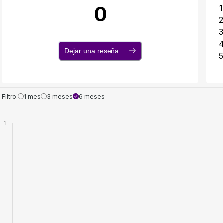
0
1
2
3
Dejar una reseña
5
Filtro:
1 mes
3 meses
6 meses