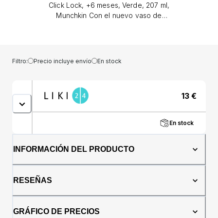
Click Lock, +6 meses, Verde, 207 ml,
Munchkin Con el nuevo vaso de
entrenamiento con pajita y válvula móvil, su
hijo puede sostenerlo como un biberón, pero
beber con una pajita. Esta taza dispensa
líquido desde cualquier ángulo. Con su tapa
Filtro:
Precio incluye envío
En stock
abatible y su funcionalidad Click Lock™, esta
taza también es perfecta para usar mientras
viaja.Beneficios: El vaso con pajita y válvula
13
€
móvil forma parte de la nueva y
revolucionaria gama Click &amp; Lock que
cuenta con un sistema único de cierre y
En stock
apertura con un solo clic. El bebedero está
fabricado con un material de silicona suave
para facilitar la bebida y proteger las encías
INFORMACIÓN DEL PRODUCTO
del bebé. Estos vasos están equipados con
una tapa que se cierra herméticamente con
un simple clic y proporciona prueba de un
RESEÑAS
sellado seguro. Click &amp; Lock - el único
sistema que garantiza un cierre hermético
con un solo clic. Con la ayuda de la válvula
GRÁFICO DE PRECIOS