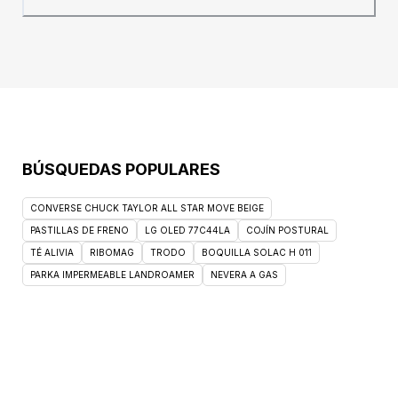
móvil, el líquido del interior se distribuye
desde cualquier ángulo. El niño puede beber
del vaso desde cualquier posición,
moviéndose la válvula según el líquido. Tiene
asas ergonómicas que son fáciles de agarrar
y sostener. Incluye un cepillo con pajita para
una fácil limpieza. La taza es transparente y
permite ver en todo momento cuánto líquido
queda en su interior. Sin BPA. Se puede lavar
BÚSQUEDAS POPULARES
en el lavavajillas.Edad recomendada: A partir
de 6 meses+Presentación: 207ml
CONVERSE CHUCK TAYLOR ALL STAR MOVE BEIGE
PASTILLAS DE FRENO
LG OLED 77C44LA
COJÍN POSTURAL
TÉ ALIVIA
RIBOMAG
TRODO
BOQUILLA SOLAC H 011
PARKA IMPERMEABLE LANDROAMER
NEVERA A GAS