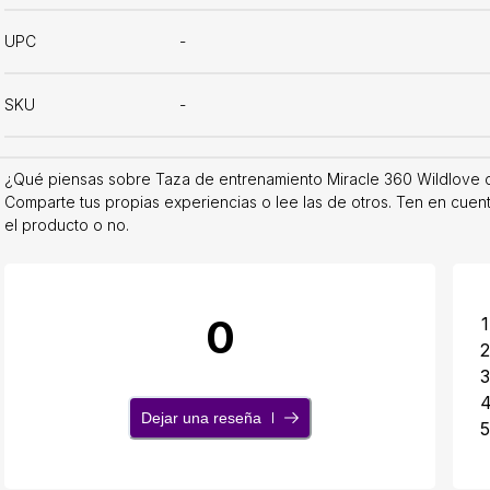
UPC
-
SKU
-
¿Qué piensas sobre Taza de entrenamiento Miracle 360 Wildlove c
Comparte tus propias experiencias o lee las de otros. Ten en cuen
el producto o no.
0
1
2
3
Dejar una reseña
5