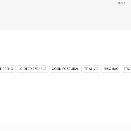
DE FRENO
LG OLED 77C44LA
COJÍN POSTURAL
TÉ ALIVIA
RIBOMAG
TRO