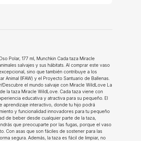
Oso Polar, 177 ml, Munchkin Cada taza Miracle
imales salvajes y sus hábitats. Al comprar este vaso
excepcional, sino que también contribuye a los
r Animal (IFAW) y el Proyecto Santuario de Ballenas.
ón!Descubre el mundo salvaje con Miracle WildLove La
de la taza Miracle WildLove. Cada taza viene con
periencia educativa y atractiva para su pequeño. El
e aprendizaje interactivo, donde tu hijo podrá
dimiento y funcionalidad innovadores para tu pequeño
dad de beber desde cualquier parte de la taza,
tendrás que preocuparte por las fugas, porque el vaso
o. Con asas que son fáciles de sostener para las
rma segura. Además, la taza es fácil de limpiar, no