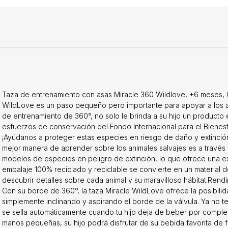
Taza de entrenamiento con asas Miracle 360 ​​Wildlove, +6 meses, 
WildLove es un paso pequeño pero importante para apoyar a los an
de entrenamiento de 360°, no solo le brinda a su hijo un producto 
esfuerzos de conservación del Fondo Internacional para el Bienesta
¡Ayúdanos a proteger estas especies en riesgo de daño y extinci
mejor manera de aprender sobre los animales salvajes es a través 
modelos de especies en peligro de extinción, lo que ofrece una ex
embalaje 100% reciclado y reciclable se convierte en un material d
descubrir detalles sobre cada animal y su maravilloso hábitat.Ren
Con su borde de 360°, la taza Miracle WildLove ofrece la posibili
simplemente inclinando y aspirando el borde de la válvula. Ya no 
se sella automáticamente cuando tu hijo deja de beber por complet
manos pequeñas, su hijo podrá disfrutar de su bebida favorita de fo