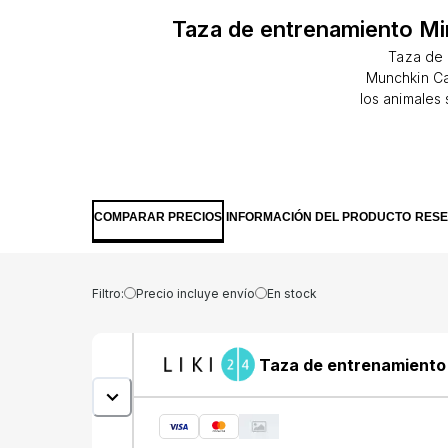
Taza de entrenamiento Mir
Taza de 
Munchkin Ca
los animales 
le brinda a 
conservación 
de Ballenas.
mundo sal
salvajes es 
COMPARAR PRECIOS
INFORMACIÓN DEL PRODUCTO
RES
en pelig
pequeño. El e
interacti
hábitat.Rend
Filtro:
Precio incluye envío
En stock
taza Mirac
simplemente
por las fug
Taza de entrenamiento 
completo. 
disfrutar 
contiene 